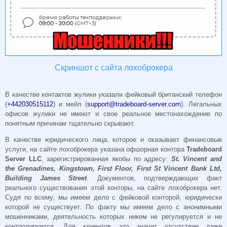
Скриншот с сайта лохоброкера
В качестве контактов жулики указали фейковый британский телефон
(
+442030515112
) и мейл (
support@tradeboard-server.com
). Легальных
офисов жулики не имеют и свое реальное местонахождение по
понятным причинам тщательно скрывают.
В качестве юридического лица, которое и оказывает финансовые
услуги, на сайте лохоброкера указана офшорная контора
Tradeboard
Server LLC
, зарегистрированная якобы по адресу:
St. Vincent and
the Grenadines, Kingstown, First Floor, First St Vincent Bank Ltd,
Building James Street
. Документов, подтверждающих факт
реального существования этой конторы, на сайте лохоброкера нет.
Судя по всему, мы имеем дело с фейковой конторой, юридически
которой не существует. По факту мы имеем дело с анонимными
мошенниками, деятельность которых никем не регулируется и не
контролируется. Для клиентов это значит отсутствие даже