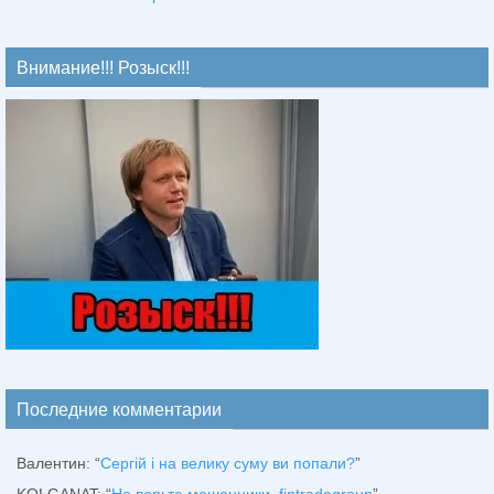
Внимание!!! Розыск!!!
Последние комментарии
Валентин
: “
Сергій і на велику суму ви попали?
”
KOLGANAT
: “
Не верьте мошенники, fintradegroup
”