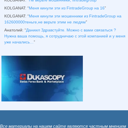
KOLGANAT
: “
Меня кинули эти из FintradeGroup на 16
”
KOLGANAT
: “
Меня кинули эти мошенники из FintradeGroup на
162600000теньге,не верьте этим не людям
”
Анатолий
: “
Даниил Здравстуйте. Можно с вами связаться ?
Нужна ваша помощь, я сотрудничаю с этой компанией и у меня
уже начались…
”
Все материалы на нашем сайте являются частным мнением