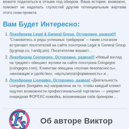
можете поделиться в отзыве под обзором. Ваша история, возможно,
поможет не наделать глупостей другим потенциальным жертвам
этого скам-проекта.
Вам Будет Интересно:
Лохоброкер Legal & General Group. Осторожно, развод!!!
“Становитесь в ряды успешных трейдеров” – таким слоганом
встречают посетителей на сайте лохотрона Legal & General Group
(lg-group.cо, l-andg.pro). Посетителям вешают...
Лохоброкер Coingegno. Осторожно, развод!!!
«Новый взгляд
на трединг» обещают жулики на сайте лохотрона Coingegno
(coingegno.com). Клиентам обещана «полная безопасность«,
«инновации и удобство«, «мультиплатформенность» и...
Лохоброкер Liongates. Осторожно, развод!
«Деятельность
Liongates (liongates.eu) направлена на то, чтобы каждый клиент
ощутил возможности профессиональной торговли» — уверяет
очередная ФОРЕКС-помойка, возомнившая себя брокером....
Об авторе Виктор