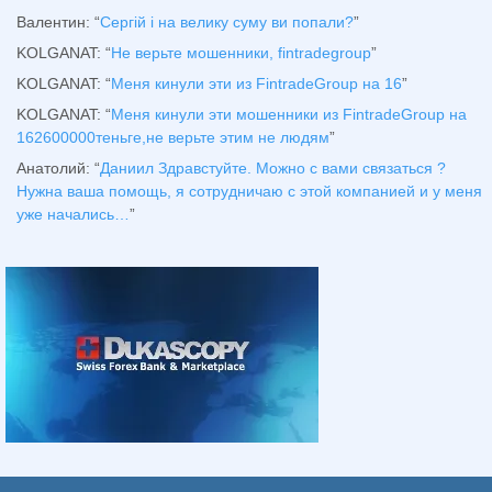
Валентин
: “
Сергій і на велику суму ви попали?
”
KOLGANAT
: “
Не верьте мошенники, fintradegroup
”
KOLGANAT
: “
Меня кинули эти из FintradeGroup на 16
”
KOLGANAT
: “
Меня кинули эти мошенники из FintradeGroup на
162600000теньге,не верьте этим не людям
”
Анатолий
: “
Даниил Здравстуйте. Можно с вами связаться ?
Нужна ваша помощь, я сотрудничаю с этой компанией и у меня
уже начались…
”