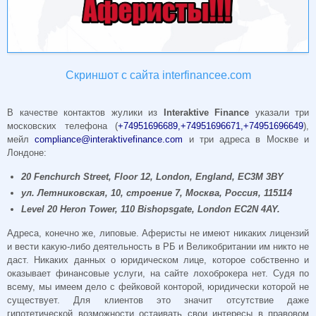
Скриншот с сайта interfinancee.com
В качестве контактов жулики из
Interaktive Finance
указали три
московских телефона (
+74951696689,+74951696671,+74951696649
),
мейл
compliance@interaktivefinance.com
и три адреса в Москве и
Лондоне:
20 Fenchurch Street, Floor 12, London, England, EC3M 3BY
ул. Летниковская, 10, строение 7, Москва, Россия, 115114
Level 20 Heron Tower, 110 Bishopsgate, London EC2N 4AY.
Адреса, конечно же, липовые. Аферисты не имеют никаких лицензий
и вести какую-либо деятельность в РБ и Великобритании им никто не
даст. Никаких данных о юридическом лице, которое собственно и
оказывает финансовые услуги, на сайте лохоброкера нет.
Судя по
всему, мы имеем дело с фейковой конторой, юридически которой не
существует. Для клиентов это значит отсутствие даже
гипотетической возможности остаивать свои интересы в правовом