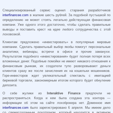
Специализированный сервис оценил старания разработчиков
interfinancee.com
в жалкие шесть рублей. За подобной пустышкой по
определению не может стоять легально действующая финансовая
компани. Уже одного этого достаточно, чтобы сделать правильные
выводы и поставить крест на идее любого сотрудичества с этой
лоховозкой.
Клиентам предложено «инвестировать» в популярные мировые
компании. Сделать правильный выбор якобы помогут персональные
аналитики, вебинары, встречи в офисе и прочие заманухи.
Результатом подобного «инвестирования» будет полная потеря всех
вложенных денег. Подобные помойки не имеют никакого отношения к
финансовым рынкам, их создатели тупо разворовывают деньги
клиентов сразу же после зачисления их на кошельки мошенников.
Горе-инвесторов ждет увлекательный спектакль с имитацией
биржевой торговли, закономерным итогом которого будет обнуление
депозита.
О себе жулики из
Interaktive Finance
предпочли не
распространяться. Когда и кем была создана эта контора —
информации об этом на сайте лохоброкера нет. Доменное имя
interfinancee.com
было зарегистрировано 6 апреля. Мы имеем дело
со свежесозданным лохотроном, который находится в активном