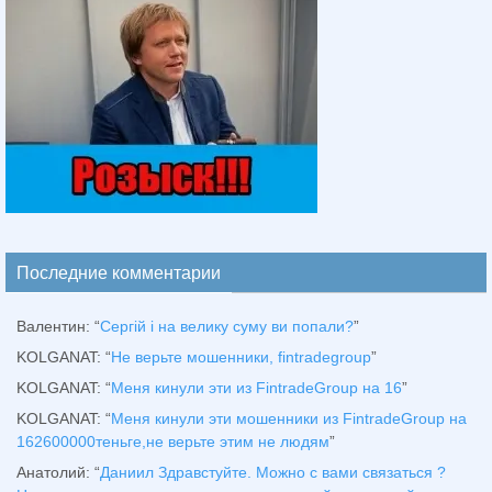
Последние комментарии
Валентин
: “
Сергій і на велику суму ви попали?
”
KOLGANAT
: “
Не верьте мошенники, fintradegroup
”
KOLGANAT
: “
Меня кинули эти из FintradeGroup на 16
”
KOLGANAT
: “
Меня кинули эти мошенники из FintradeGroup на
162600000теньге,не верьте этим не людям
”
Анатолий
: “
Даниил Здравстуйте. Можно с вами связаться ?