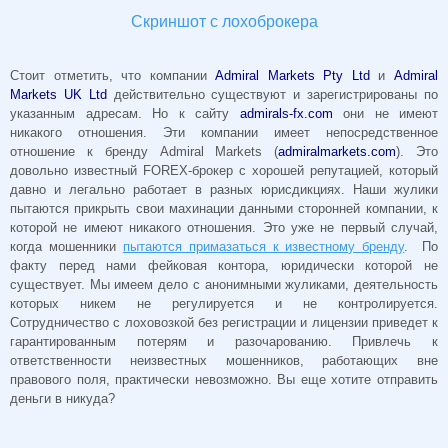
Скриншот с лохоброкера
Стоит отметить, что компании
Admiral Markets Pty Ltd
и
Admiral
Markets UK Ltd
действительно существуют и зарегистрированы по
указанным адресам. Но к сайту
admirals-fx.com
они не имеют
никакого отношения. Эти компании имеет непосредственное
отношение к бренду
Admiral
Markets
(
admiralmarkets.com
). Это
довольно известный FOREX-брокер с хорошей репутацией, который
давно и легально работает в разных юрисдикциях. Наши жулики
пытаются прикрыть свои махинации данными сторонней компании, к
которой не имеют никакого отношения. Это уже не первый случай,
когда мошенники
пытаются примазаться к известному бренду
. По
факту перед нами фейковая контора, юридически которой не
существует. Мы имеем дело с анонимными жуликами, деятельность
которых никем не регулируется и не контролируется.
Сотрудничество с лоховозкой без регистрации и лицензии приведет к
гарантированным потерям и разочарованию. Привлечь к
ответственности неизвестных мошенников, работающих вне
правового поля, практически невозможно. Вы еще хотите отправить
деньги в никуда?