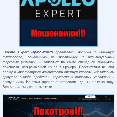
«
Apollo Expert
(
apollo.expert
) предлагает мощную и надежную
технологию, основанную на прозрачных и индивидуальных
торговых услугах
» — заявляют на сайте очередной анонимной
лоховозки, изображающей из себя брокера. Посетителям вешают
лапшу о «
поставщиках ликвидности премиум-класса
«, «
безопасном
процессе вывода средств
«, «
прозрачных торговых условиях
» и
прочую чушь. Не стоит торопиться отправлять деньги в эту контору.
Вернуть их вы уже не сможете.