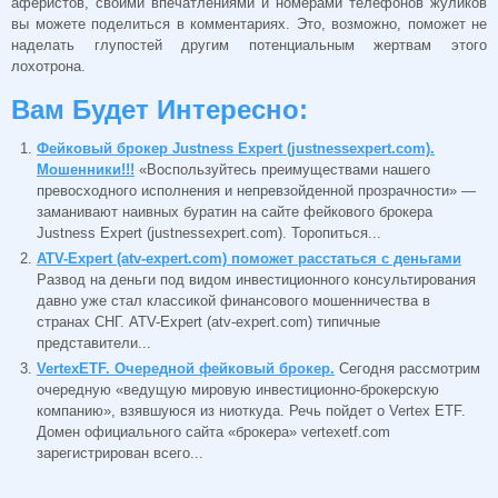
аферистов, своими впечатлениями и номерами телефонов жуликов
вы можете поделиться в комментариях. Это, возможно, поможет не
наделать глупостей другим потенциальным жертвам этого
лохотрона.
Вам Будет Интересно:
Фейковый брокер Justness Expert (justnessexpert.com).
Мошенники!!!
«Воспользуйтесь преимуществами нашего
превосходного исполнения и непревзойденной прозрачности» —
заманивают наивных буратин на сайте фейкового брокера
Justness Expert (justnessexpert.com). Торопиться...
ATV-Expert (atv-expert.com) поможет расстаться с деньгами
Развод на деньги под видом инвестиционного консультирования
давно уже стал классикой финансового мошенничества в
странах СНГ. ATV-Expert (atv-expert.com) типичные
представители...
VertexETF. Очередной фейковый брокер.
Сегодня рассмотрим
очередную «ведущую мировую инвестиционно-брокерскую
компанию», взявшуюся из ниоткуда. Речь пойдет о Vertex ETF.
Домен официального сайта «брокера» vertexetf.com
зарегистрирован всего...