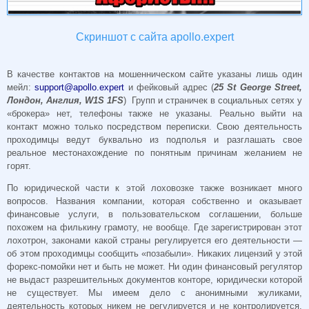
Скриншот с сайта apollo.expert
В качестве контактов на мошенническом сайте указаны лишь один
мейл:
support@apollo.expert
и фейковый адрес (
25 St George Street,
Лондон, Англия, W1S 1FS
) Групп и страничек в социальных сетях у
«брокера» нет, телефоны также не указаны. Реально выйти на
контакт можно только посредством переписки. Свою деятельность
проходимцы ведут буквально из подполья и разглашать свое
реальное местонахождение по понятным причинам желанием не
горят.
По юридической части к этой лоховозке также возникает много
вопросов. Названия компании, которая собственно и оказывает
финансовые услуги, в пользовательском соглашении, больше
похожем на филькину грамоту, не вообще. Где зарегистрирован этот
лохотрон, законами какой страны регулируется его деятельности —
об этом проходимцы сообщить «позабыли». Никаких лицензий у этой
форекс-помойки нет и быть не может. Ни один финансовый регулятор
не выдаст разрешительных документов конторе, юридически которой
не существует. Мы имеем дело с анонимными жуликами,
деятельность которых никем не регулируется и не контролируется.