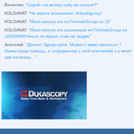
Валентин
: “
Сергій і на велику суму ви попали?
”
KOLGANAT
: “
Не верьте мошенники, fintradegroup
”
KOLGANAT
: “
Меня кинули эти из FintradeGroup на 16
”
KOLGANAT
: “
Меня кинули эти мошенники из FintradeGroup на
162600000теньге,не верьте этим не людям
”
Анатолий
: “
Даниил Здравстуйте. Можно с вами связаться ?
Нужна ваша помощь, я сотрудничаю с этой компанией и у меня
уже начались…
”