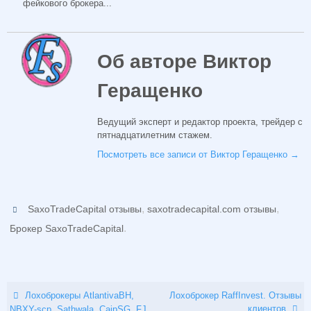
фейкового брокера...
Об авторе Виктор
Геращенко
Ведущий эксперт и редактор проекта, трейдер с
пятнадцатилетним стажем.
Посмотреть все записи от Виктор Геращенко
→
,
,
SaxoTradeCapital отзывы
saxotradecapital.com отзывы
.
Брокер SaxoTradeCapital
Лохоброкеры AtlantivaBH,
Лохоброкер RaffInvest. Отзывы
клиентов
NBXY-scp, Sathwala, CaipSG, FJ