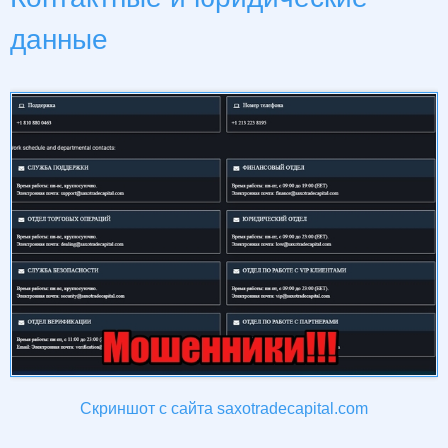
данные
Скриншот с сайта saxotradecapital.com