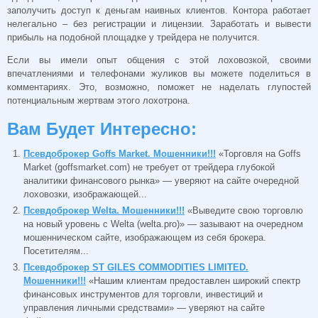
заполучить доступ к деньгам наивных клиентов. Контора работает
нелегально – без регистрации и лицензии. Заработать и вывести
прибыль на подобной площадке у трейдера не получится.
Если вы имели опыт общения с этой лоховозкой, своими
впечатлениями и телефонами жуликов вы можете поделиться в
комментариях. Это, возможно, поможет не наделать глупостей
потенциальным жертвам этого лохотрона.
Вам Будет Интересно:
Псевдоброкер Goffs Market. Мошенники!!!
«Торговля на Goffs
Market (goffsmarket.com) не требует от трейдера глубокой
аналитики финансового рынка» — уверяют на сайте очередной
лоховозки, изображающей...
Псевдоброкер Welta. Мошенники!!!
«Выведите свою торговлю
на новый уровень с Welta (welta.pro)» — зазывают на очередном
мошенническом сайте, изображающем из себя брокера.
Посетителям...
Псевдоброкер ST GILES COMMODITIES LIMITED.
Мошенники!!!
«Нашим клиентам предоставлен широкий спектр
финансовых инструментов для торговли, инвестиций и
управления личными средствами» — уверяют на сайте