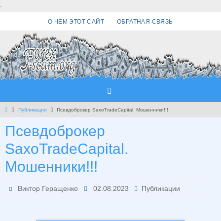
Перейти
.
к
О ЧЕМ ЭТОТ САЙТ
ОБРАТНАЯ СВЯЗЬ
содержимому
Главная
Публикации
Псевдоброкер SaxoTradeCapital. Мошенники!!!
Псевдоброкер
SaxoTradeCapital.
Мошенники!!!
Виктор Геращенко
02.08.2023
Публикации