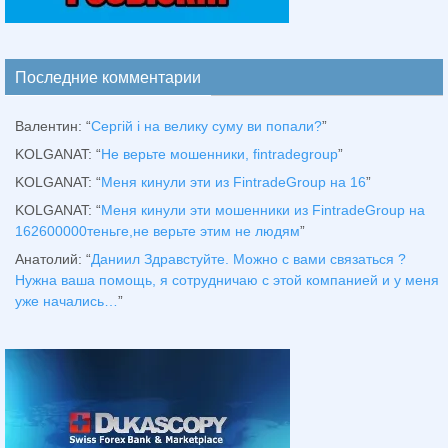
Последние комментарии
Валентин
: “
Сергій і на велику суму ви попали?
”
KOLGANAT
: “
Не верьте мошенники, fintradegroup
”
KOLGANAT
: “
Меня кинули эти из FintradeGroup на 16
”
KOLGANAT
: “
Меня кинули эти мошенники из FintradeGroup на
162600000теньге,не верьте этим не людям
”
Анатолий
: “
Даниил Здравстуйте. Можно с вами связаться ?
Нужна ваша помощь, я сотрудничаю с этой компанией и у меня
уже начались…
”