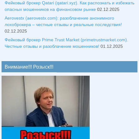
Фейковый брокер Qatari (qatari.xyz). Как распознать и избежать
опасных мошенников на финансовом рынке
02.12.2025
Aerovestx (aerovestx.com): разоблачение анонимного
лохоброкера – честные отзывы и реальные последствия!
02.12.2025
Фейковый брокер Prime Trust Market (primetrustmarket.com).
Честные отзывы и разоблачение мошенников!
01.12.2025
Внимание!!! Розыск!!!