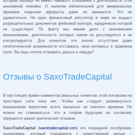
которые вообще не имеют никакого отношения к деятельности этой
анонимной помойки. О наличии обязательной для американских
брокеров лицензии аферисты даже не заикаются. Это не
удивительно. Ни один финансовый регулятор в мире не выдаст
разрешительных документов фейковой конторе, юридически которой
не существует. По факту мы имеем дело с анонимными
мошенниками, деятельность которых никем не регулируется и не
контролируется. Для клиентов это значит отсутствие даже
гипотетической возможности отстаивать свои интересы в правовом
поле. Вы еще хотите отправить деньги в никуда?
Отзывы о SaxoTradeCapital
В настоящее время комментов реальных клиентов этой лоховозки на
просторах сети пока нет. Чтобы как следует развернуться,
мошенникам вероятнее всего банально не хватило времени. Но
можно не сомневаться, что в скором будущем на лоховозку
обрушится шквал критических отзывов.
SaxoTradeCapital
(
saxotradecapital.com
) это очередной лохоброкер-
однодневка, который создавался с единственной целью –