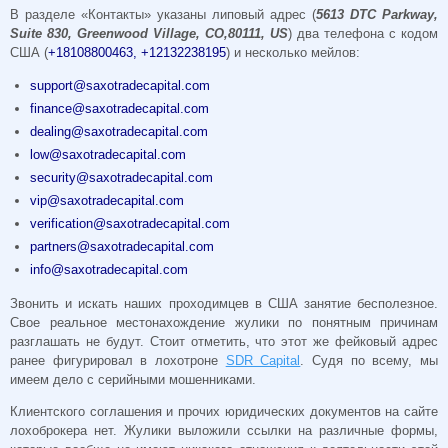
В разделе «Контакты» указаны липовый адрес (
5613 DTC Parkway,
Suite 830, Greenwood Village, CO,80111, US
) два телефона с кодом
США (
+18108800463, +12132238195
) и несколько мейлов:
support@saxotradecapital.com
finance@saxotradecapital.com
dealing@saxotradecapital.com
low@saxotradecapital.com
security@saxotradecapital.com
vip@saxotradecapital.com
verification@saxotradecapital.com
partners@saxotradecapital.com
info@saxotradecapital.com
Звонить и искать наших проходимцев в США занятие бесполезное.
Свое реальное местонахождение жулики по понятным причинам
разглашать не будут. Стоит отметить, что этот же фейковый адрес
ранее фигурировал в лохотроне
SDR Capital
. Судя по всему, мы
имеем дело с серийными мошенниками.
Клиентского соглашения и прочих юридических документов на сайте
лохоброкера нет. Жулики выложили ссылки на различные формы,