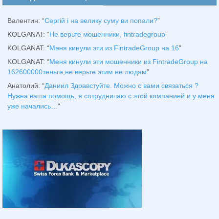
Валентин
: “
Сергій і на велику суму ви попали?
”
KOLGANAT
: “
Не верьте мошенники, fintradegroup
”
KOLGANAT
: “
Меня кинули эти из FintradeGroup на 16
”
KOLGANAT
: “
Меня кинули эти мошенники из FintradeGroup на
162600000теньге,не верьте этим не людям
”
Анатолий
: “
Даниил Здравстуйте. Можно с вами связаться ?
Нужна ваша помощь, я сотрудничаю с этой компанией и у меня
уже начались…
”