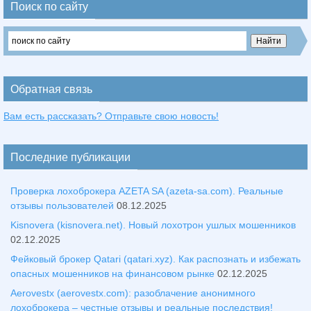
Поиск по сайту
Обратная связь
Вам есть рассказать? Отправьте свою новость!
Последние публикации
Проверка лохоброкера AZETA SA (azeta-sa.com). Реальные
отзывы пользователей
08.12.2025
Kisnovera (kisnovera.net). Новый лохотрон ушлых мошенников
02.12.2025
Фейковый брокер Qatari (qatari.xyz). Как распознать и избежать
опасных мошенников на финансовом рынке
02.12.2025
Aerovestx (aerovestx.com): разоблачение анонимного
лохоброкера – честные отзывы и реальные последствия!