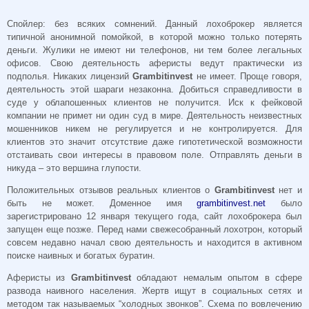
Спойлер: без всяких сомнений. Данный лохоброкер
является
типичной анонимной помойкой, в которой можно только потерять
деньги. Жулики не имеют ни телефонов, ни тем более легальных
офисов. Свою деятельность аферисты ведут практически из
подполья. Никаких лицензий
Grambitinvest
не имеет. Проще говоря,
деятельность этой шараги незаконна.
Добиться справедливости в
суде у облапошенных клиентов не получится. Иск к фейковой
компании не примет ни один суд в мире. Деятельность неизвестных
мошенников никем не регулируется и не контролируется. Для
клиентов это значит отсутствие даже гипотетической возможности
отстаивать свои интересы в правовом поле. Отправлять деньги в
никуда – это вершина глупости.
Положительных отзывов реальных клиентов о
Grambitinvest
нет и
быть не может. Доменное имя
grambitinvest.net
было
зарегистрировано 12 января текущего года, сайт лохоброкера был
запущен еще позже. Перед нами свежесобранный лохотрон, который
совсем недавно начал свою деятельность и находится в активном
поиске наивных и богатых буратин.
Аферисты из
Grambitinvest
обладают немалым опытом в сфере
развода наивного населения. Жертв ищут в социальных сетях и
методом так называемых “холодных звонков”. Схема по вовлечению