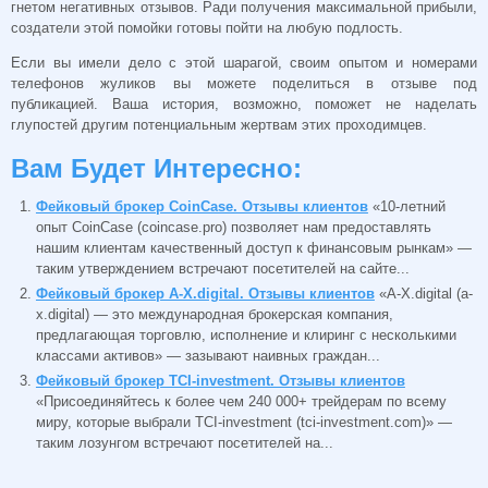
гнетом негативных отзывов. Ради получения максимальной прибыли,
создатели этой помойки готовы пойти на любую подлость.
Если вы имели дело с этой шарагой, своим опытом и номерами
телефонов жуликов вы можете поделиться в отзыве под
публикацией. Ваша история, возможно, поможет не наделать
глупостей другим потенциальным жертвам этих проходимцев.
Вам Будет Интересно:
Фейковый брокер CoinCase. Отзывы клиентов
«10-летний
опыт CoinCase (coincase.pro) позволяет нам предоставлять
нашим клиентам качественный доступ к финансовым рынкам» —
таким утверждением встречают посетителей на сайте...
Фейковый брокер A-X.digital. Отзывы клиентов
«A-X.digital (a-
x.digital) — это международная брокерская компания,
предлагающая торговлю, исполнение и клиринг с несколькими
классами активов» — зазывают наивных граждан...
Фейковый брокер TCI-investment. Отзывы клиентов
«Присоединяйтесь к более чем 240 000+ трейдерам по всему
миру, которые выбрали TCI-investment (tci-investment.com)» —
таким лозунгом встречают посетителей на...