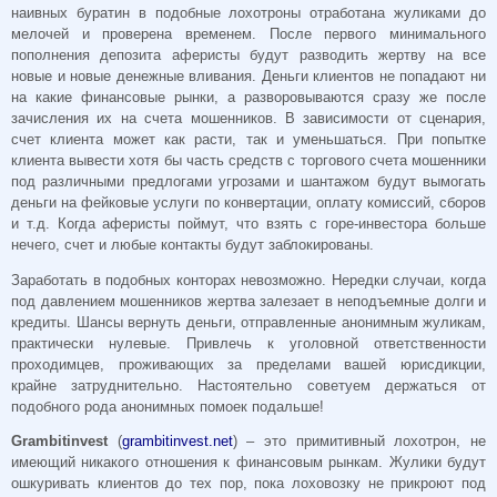
наивных буратин в подобные лохотроны отработана жуликами до
мелочей и проверена временем. После первого минимального
пополнения депозита аферисты будут разводить жертву на все
новые и новые денежные вливания. Деньги клиентов не попадают ни
на какие финансовые рынки, а разворовываются сразу же после
зачисления их на счета мошенников. В зависимости от сценария,
счет клиента может как расти, так и уменьшаться. При попытке
клиента вывести хотя бы часть средств с торгового счета мошенники
под различными предлогами угрозами и шантажом будут вымогать
деньги на фейковые услуги по конвертации, оплату комиссий, сборов
и т.д. Когда аферисты поймут, что взять с горе-инвестора больше
нечего, счет и любые контакты будут заблокированы.
Заработать в подобных конторах невозможно. Нередки случаи, когда
под давлением мошенников жертва залезает в неподъемные долги и
кредиты. Шансы вернуть деньги, отправленные анонимным жуликам,
практически нулевые. Привлечь к уголовной ответственности
проходимцев, проживающих за пределами вашей юрисдикции,
крайне затруднительно. Настоятельно советуем держаться от
подобного рода анонимных помоек подальше!
Grambitinvest
(
grambitinvest.net
) – это примитивный лохотрон, не
имеющий никакого отношения к финансовым рынкам. Жулики будут
ошкуривать клиентов до тех пор, пока лоховозку не прикроют под