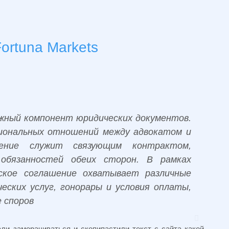
ortuna Markets
жный компонент юридических документов.
иональных отношений между адвокатом и
ние служит связующим контрактом,
 обязанностей обеих сторон. В рамках
ское соглашение охватывает различные
еских услуг, гонорары и условия оплаты,
 споров
али заморачиваться и скопипастили текст с сайта какой-