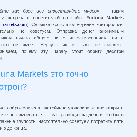
уйте как босс или инвестируйте мудро
» — таким
гом встречают посетителей на сайте
Fortuna Markets
amarkets.com
). Связываться с этой ноунейм конторой мы
ятельно не советуем. Отправка денег анонимным
никам ничего общего ни с инвестированием, ни с
стью не имеет. Вернуть их вы уже не сможете.
азываем, почему эту шарагу стоит обойти десятой
й.
tuna Markets это точно
отрон?
ые доброжелатели настойчиво уговаривают вас открыть
жете не сомневаться — вас разводят на деньги. Чтобы в
анные глупости, настоятельно советуем потратить пять
ию до конца.