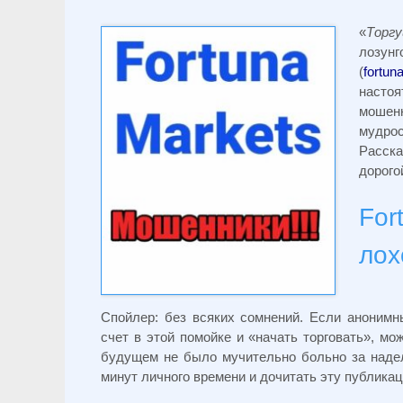
«
Торг
лозун
(
fortun
насто
мошен
мудро
Расск
дорого
For
лох
Спойлер: без всяких сомнений. Если анонимн
счет в этой помойке и «начать торговать», мо
будущем не было мучительно больно за надел
минут личного времени и дочитать эту публикац