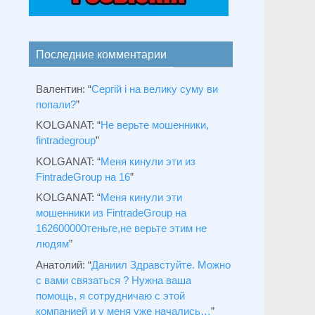
Последние комментарии
Валентин
: “
Сергій і на велику суму ви
попали?
”
KOLGANAT
: “
Не верьте мошенники,
fintradegroup
”
KOLGANAT
: “
Меня кинули эти из
FintradeGroup на 16
”
KOLGANAT
: “
Меня кинули эти
мошенники из FintradeGroup на
162600000теньге,не верьте этим не
людям
”
Анатолий
: “
Даниил Здравстуйте. Можно
с вами связаться ? Нужна ваша
помощь, я сотрудничаю с этой
компанией и у меня уже начались…
”