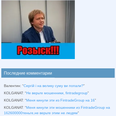
Последние комментарии
Валентин
: “
Сергій і на велику суму ви попали?
”
KOLGANAT
: “
Не верьте мошенники, fintradegroup
”
KOLGANAT
: “
Меня кинули эти из FintradeGroup на 16
”
KOLGANAT
: “
Меня кинули эти мошенники из FintradeGroup на
162600000теньге,не верьте этим не людям
”