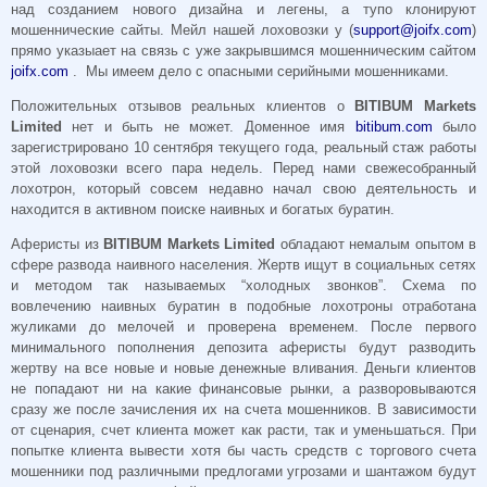
над созданием нового дизайна и легены, а тупо клонируют
мошеннические сайты. Мейл нашей лоховозки у (
support@joifx.com
)
прямо указыает на связь с уже закрывшимся мошенническим сайтом
joifx.com
. Мы имеем дело с опасными серийными мошенниками.
Положительных отзывов реальных клиентов о
BITIBUM Markets
Limited
нет и быть не может. Доменное имя
bitibum.com
было
зарегистрировано 10 сентября текущего года, реальный стаж работы
этой лоховозки всего пара недель. Перед нами свежесобранный
лохотрон, который совсем недавно начал свою деятельность и
находится в активном поиске наивных и богатых буратин.
Аферисты из
BITIBUM Markets Limited
обладают немалым опытом в
сфере развода наивного населения. Жертв ищут в социальных сетях
и методом так называемых “холодных звонков”. Схема по
вовлечению наивных буратин в подобные лохотроны отработана
жуликами до мелочей и проверена временем. После первого
минимального пополнения депозита аферисты будут разводить
жертву на все новые и новые денежные вливания. Деньги клиентов
не попадают ни на какие финансовые рынки, а разворовываются
сразу же после зачисления их на счета мошенников. В зависимости
от сценария, счет клиента может как расти, так и уменьшаться. При
попытке клиента вывести хотя бы часть средств с торгового счета
мошенники под различными предлогами угрозами и шантажом будут