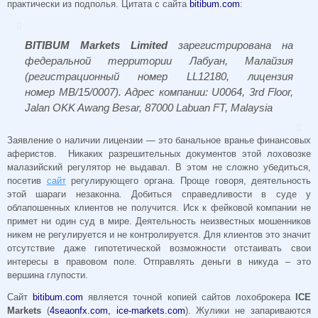
практически из подполья. Цитата с сайта
bitibum.com
:
BITIBUM Markets Limited
зарегистрирована на
федеральной территории Лабуан, Малайзия
(регистрационный номер LL12180, лицензия
номер MB/15/0007). Адрес компании: U0064, 3rd Floor,
Jalan OKK Awang Besar, 87000 Labuan FT, Malaysia
Заявление о наличии лицензии — это банальное вранье финансовых
аферистов. Никаких разрешительных документов этой лоховозке
малазийский регулятор не выдавал. В этом не сложно убедиться,
посетив
сайт
регулирующего органа. Проще говоря, деятельность
этой шараги незаконна.
Добиться справедливости в суде у
облапошенных клиентов не получится. Иск к фейковой компании не
примет ни один суд в мире. Деятельность неизвестных мошенников
никем не регулируется и не контролируется. Для клиентов это значит
отсутствие даже гипотетической возможности отстаивать свои
интересы в правовом поле. Отправлять деньги в никуда – это
вершина глупости.
Сайт
bitibum.com
является точной копией сайтов лохоброкера
ICE
Markets
(
4seaonfx.com, ice-markets.com
). Жулики не запариваются