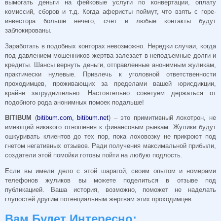
вымогать деньги на фейковые услуги по конвертации, оплату
комиссий, сборов и т.д. Когда аферисты поймут, что взять с горе-
инвестора больше нечего, счет и любые контакты будут
заблокированы.
Заработать в подобных конторах невозможно. Нередки случаи, когда
под давлением мошенников жертва залезает в неподъемные долги и
кредиты. Шансы вернуть деньги, отправленные анонимным жуликам,
практически нулевые. Привлечь к уголовной ответственности
проходимцев, проживающих за пределами вашей юрисдикции,
крайне затруднительно. Настоятельно советуем держаться от
подобного рода анонимных помоек подальше!
BITIBUM
(
bitibum.com, bitibum.net
) – это примитивный лохотрон, не
имеющий никакого отношения к финансовым рынкам. Жулики будут
ошкуривать клиентов до тех пор, пока лоховозку не прикроют под
гнетом негативных отзывов. Ради получения максимальной прибыли,
создатели этой помойки готовы пойти на любую подлость.
Если вы имели дело с этой шарагой, своим опытом и номерами
телефонов жуликов вы можете поделиться в отзыве под
публикацией. Ваша история, возможно, поможет не наделать
глупостей другим потенциальным жертвам этих проходимцев.
Вам Будет Интересно: