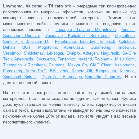
Loymgrad
,
Valcorag
и
Trilcaro
это – очередные три клонированных
баблосборника от махровых аферистов, которые не первый год
кошмарят наивных пользователей интернета. Помимо этих
мошеннических сайтов жулики причастны к созданию таких
анонимных помоек как:
Lenaupro, Lurvion, Mktgeleven
,
Jorvalis,
Secunobi, Durnival
,
Yosienvio, Koibaken, Rohkatech
,
Digisaltech,
Sentlinx и Brileniom D
,
Fehelmante, Lidordev, Tefionich,
Caluksor,
Dehais MGT, Mogotonni
,
Avendiasu, Guraneong, Imcewius
,
Vessimov, Shidolenac, Leksogur,
Ewripro, Athegen, Naguresik,
Sa-Gire
Tech, Aneovexis, Goctwerop,
Tensorikx, Invazriti, Rolomatix,
Mizu Xolnt,
Ticempiho и Rizmitech
,
Ceirsona, Makya Co, GMC Cioan
,
Asolotechs,
Fornaxeng, Arteu RVC
,
BH Iveny, Renerc Oli, Evoprolium
,
Kiteraos,
Spasontal, Sidralli
,
Dyon Zee, Ecotenago
,
Somoffia, GlobreMit
. И это
далеко не полный список.
На все эти лохотроны можно найти кучу разоблачительных
материалов. Все сайты созданы по однотипным лекалам. Жулики
действуют стандартно: меняют вывеску, слегка корректируют дизайн
сайта и текст. Деньги шарлатаны не выводят (очень редко в качестве
исключения не более 10% от вклада, это если увидят в вас весьма
перспективного клиента).