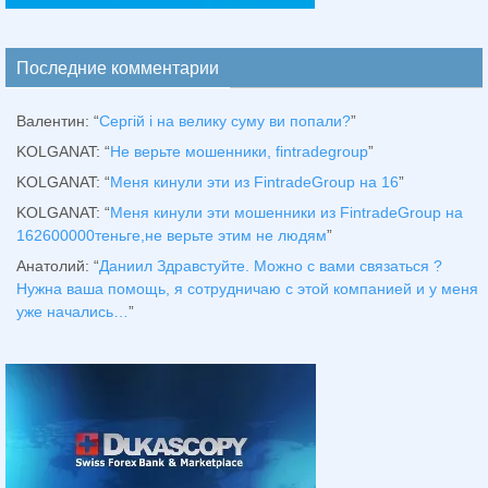
Последние комментарии
Валентин
: “
Сергій і на велику суму ви попали?
”
KOLGANAT
: “
Не верьте мошенники, fintradegroup
”
KOLGANAT
: “
Меня кинули эти из FintradeGroup на 16
”
KOLGANAT
: “
Меня кинули эти мошенники из FintradeGroup на
162600000теньге,не верьте этим не людям
”
Анатолий
: “
Даниил Здравстуйте. Можно с вами связаться ?
Нужна ваша помощь, я сотрудничаю с этой компанией и у меня
уже начались…
”