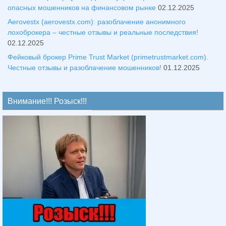
опасных мошенников на финансовом рынке
02.12.2025
Aerovestx (aerovestx.com): разоблачение анонимного
лохоброкера – честные отзывы и реальные последствия!
02.12.2025
Фейковый брокер Prime Trust Market (primetrustmarket.com).
Честные отзывы и разоблачение мошенников!
01.12.2025
Внимание!!! Розыск!!!