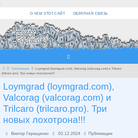
Перейти
.
к
О ЧЕМ ЭТОТ САЙТ
ОБРАТНАЯ СВЯЗЬ
содержимому
Главная
Публикации
Loymgrad (loymgrad.com), Valcorag (valcorag.com) и Trilcaro
(trilcaro.pro). Три новых лохотрона!!!
Loymgrad (loymgrad.com),
Valcorag (valcorag.com) и
Trilcaro (trilcaro.pro). Три
новых лохотрона!!!
Виктор Геращенко
02.12.2024
Публикации