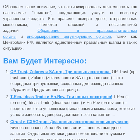
Обращаем ваше внимание, что активизировалась деятельность так
называемых “юристов”, предлагающих услуги по возврату
утраченных средств. Как правило, возврат денег, отправленных
мошенникам, является сложной и невыполнимой
задачей.
Обращение в правоохранительные
органы
и
информирование регулирующих органов
, таких как
Центробанк РФ, является единственным правильным шагом в таких
ситуациях.
Вам Будет Интересно:
OP Trust, Zolares и SA-org. Три новых лохотрона!
OP Trust (op-
trust.com), Zolares (zolares.com) и SA-org (sa-org.com) – это
очередные три пустышки, созданные для развода наивных
«буратин». Представленная троица...
T-Rea, Ideas Trade и En-Rev. Три новых лохотрона!
T-Rea (t-
rea.com), Ideas Trade (ideastrade.com) и En-Rev (en-rev.com) –
представляются успешными финансовыми компаниями, которые
успели завоевать доверие десятков тысяч клиентов....
Ctrust и CXAGroup. Два новых лохотрона старых жуликов
Бизнес основанный на обмане в сети — весьма выгодное
занятие. Отдельные жулики даже пожертвовали отпуском и
продолжают активно штамповать новые...