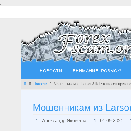
Перейти
.
к
содержимому
Перейти
НОВОСТИ
ВНИМАНИЕ, РОЗЫСК!
к
содержимому
Главная
Новости
Мошенникам из Larson&Holz вынесен пригов
Мошенникам из Larso
Александр Яковенко
01.09.2025