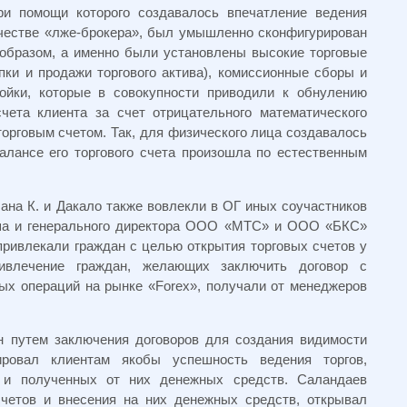
при помощи которого создавалось впечатление ведения
ичестве «лже-брокера», был умышленно сконфигурирован
образом, а именно были установлены высокие торговые
ки и продажи торгового актива), комиссионные сборы и
ойки, которые в совокупности приводили к обнулению
чета клиента за счет отрицательного математического
орговым счетом. Так, для физического лица создавалось
алансе его торгового счета произошла по естественным
ана К. и Дакало также вовлекли в ОГ иных соучастников
ша и генерального директора ООО «МТС» и ООО «БКС»
ривлекали граждан с целью открытия торговых счетов у
ривлечение граждан, желающих заключить договор с
ых операций на рынке «Forex», получали от менеджеров
н путем заключения договоров для создания видимости
рировал клиентам якобы успешность ведения торгов,
х и полученных от них денежных средств. Саландаев
счетов и внесения на них денежных средств, открывал