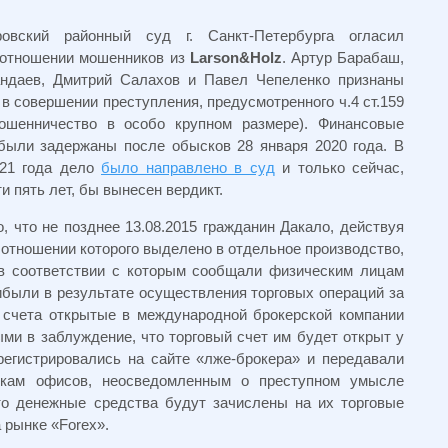
ровский районный суд г. Санкт-Петербурга огласил
 отношении мошенников из
Larson&Holz
. Артур Барабаш,
ндаев, Дмитрий Салахов и Павел Чепеленко признаны
в совершении преступления, предусмотренного ч.4 ст.159
шенничество в особо крупном размере). Финансовые
были задержаны после обысков 28 января 2020 года. В
021 года дело
было направлено в суд
и только сейчас,
и пять лет, бы вынесен вердикт.
 что не позднее 13.08.2015 гражданин Дакало, действуя
в отношении которого выделено в отдельное производство,
 в соответствии с которым сообщали физическим лицам
были в результате осуществления торговых операций за
 счета открытые в международной брокерской компании
ыми в заблуждение, что торговый счет им будет открыт у
регистрировались на сайте «лже-брокера» и передавали
никам офисов, неосведомленным о преступном умысле
что денежные средства будут зачислены на их торговые
 рынке «Forex».