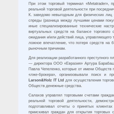
При этом торговый терминал «Metatrader», 
реальной торговой деятельности при посредн
К. заведомо невыгодным для физических лиц 
спреды (разница между лучшими ценами покуп
иные специализированные технические настр
виртуальных средств на балансе торгового с
ожидания и/или действий лица, управляющего т
ложное впечатление, что потеря средств на б
рыночным причинам.
Для реализации разработанного преступного пл
— директора ООО «Евразия» Артура Бараба
Павла Чепеленко, которые от имени Обществ п
«лже-брокера», организовывали поиск и п
Larson&Holz IT Ltd
для осуществления торгов
Обществ денежные средства.
Салахов управлял торговыми счетами гражда
реальной торговой деятельности, демонст
подготавливал отчеты о принятых клиента
приискивал граждан для открытия торговых 