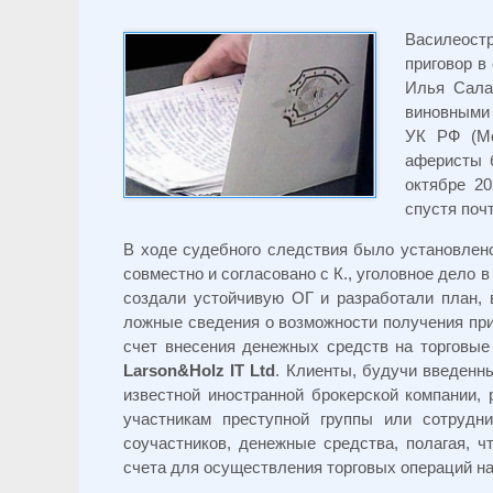
Василеост
приговор в
Илья Сала
виновными 
УК РФ (Мо
аферисты 
октябре 2
спустя почт
В ходе судебного следствия было установлено,
совместно и согласовано с К., уголовное дело 
создали устойчивую ОГ и разработали план,
ложные сведения о возможности получения при
счет внесения денежных средств на торговые
Larson&Holz IT Ltd
. Клиенты, будучи введенн
известной иностранной брокерской компании, 
участникам преступной группы или сотруд
соучастников, денежные средства, полагая, 
счета для осуществления торговых операций на