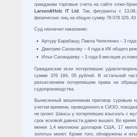
гражданам торговые счета на сайте «лже-брок
Larson&Holz IT Ltd
. Так, фигуранты с 13.08
физических лиц на общую сумму 78 078 329, 43
Суд назначил наказание:
Артуру Барабашу, Павла Чепеленко – 3 года
Дмитрию Салахову – 4 года в ИК общего реж
Илье Саландаеву – 3 года 6 месяцев условн
Гражданские иски потерпевших удовлетворен
сумме 376 184, 05 рублей. В остальной час
разъяснением потерпевшим права на обраще
судопроизводства.
Вынесенный мошенникам приговор суровым на
учетом времени, проведенного в СИЗО, поездка
не грозит. Шансы у потерпевших взыскать с жу
срок исковой давности давно вышел. Во время
менее 1,4 миллиона долларов
США
, 17 милл
золотых монет. Кроме того, обнаружены и из