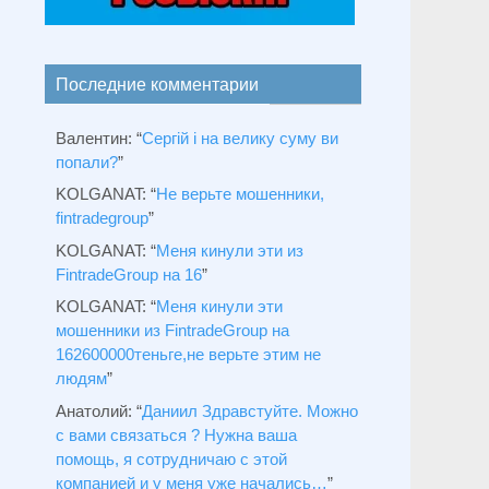
Последние комментарии
Валентин
: “
Сергій і на велику суму ви
попали?
”
KOLGANAT
: “
Не верьте мошенники,
fintradegroup
”
KOLGANAT
: “
Меня кинули эти из
FintradeGroup на 16
”
KOLGANAT
: “
Меня кинули эти
мошенники из FintradeGroup на
162600000теньге,не верьте этим не
людям
”
Анатолий
: “
Даниил Здравстуйте. Можно
с вами связаться ? Нужна ваша
помощь, я сотрудничаю с этой
компанией и у меня уже начались…
”