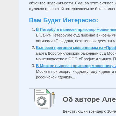
объектов недвижимости. Судьба этих активов и
жуликов ценностей потерпевшим не был компен
Вам Будет Интересно:
В Петербуге вынесен приговор мошенник
В Санкт-Петербурге суд признал виновным
активами «Эскада»», похитивших десятки ми
Вынесен приговор мошенницам из «Профи
марта Дорогомиловским районным суд Моск
мошенничестве в ООО «Профит Альянс». По
В Москве вынесен приговор мошеннику 
Москвы приговорил к одному году и девяти
российской «дочки»...
Об авторе Ал
Действующий трейдер с 10-ле