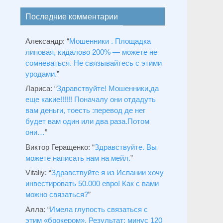
Последние комментарии
Александр
: “
Мошенники . Площадка
липовая, кидалово 200% — можете не
сомневаться. Не связывайтесь с этими
уродами.
”
Лариса
: “
Здравствуйтe! Мошенники,да
еще какие!!!!!! Поначалу они отдадуть
вам деньги, тоесть :перевод де нег
будет вам один или два раза.Потом
они…
”
Виктор Геращенко
: “
Здравствуйте. Вы
можете написать нам на мейл.
”
Vitaliy
: “
Здравствуйте я из Испании хочу
инвестировать 50.000 евро! Как с вами
можно связаться?
”
Алла
: “
Имела глупость связаться с
этим «брокером». Результат: минус 120