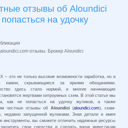
ные отзывы об Aloundici
е попасться на удочку
бликации
aloundici.com отзывы
,
Брокер Aloundici
 – это не только высокие возможности заработка, но и
е камни, скрывающиеся за яркими обещаниями.
ество здесь стало нормой, и многие начинающие
становятся жертвами хитроумных схем. В этой статье мы
им, как не попасться на удочку жуликов, а также
вим честные отзывы об
Aloundici
(
aloundici.com
), скам-
, недавно запущенной жуликами. Зная детали и имея
е инструменты, вы сможете отличить надежные ресурсы
 защитить свои средства и сделать ваши инвестиции