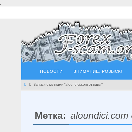
Перейти
.
к
содержимому
Перейти
НОВОСТИ
ВНИМАНИЕ, РОЗЫСК!
к
содержимому
Главная
Записи с метками "aloundici.com отзывы"
Метка:
aloundici.co