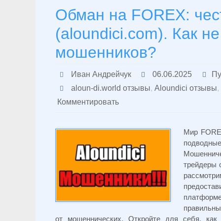
Обман на FOREX: чест
(aloundici.com). Как н
мошенников?
Иван Андрейчук
06.06.2025
Пу
aloun-di.world отзывы
,
Aloundici отзывы
,
Комментировать
Мир FOREX
подводны
Мошеннич
трейдеры 
рассмотр
предоста
платформе
правильны
от мошеннических. Откройте для себя, как