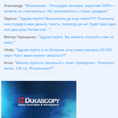
Александр
: “
Мошенники . Площадка липовая, кидалово 200% —
можете не сомневаться. Не связывайтесь с этими уродами.
”
Лариса
: “
Здравствуйтe! Мошенники,да еще какие!!!!!! Поначалу
они отдадуть вам деньги, тоесть :перевод де нег будет вам один
или два раза.Потом они…
”
Виктор Геращенко
: “
Здравствуйте. Вы можете написать нам на
мейл.
”
Vitaliy
: “
Здравствуйте я из Испании хочу инвестировать 50.000
евро! Как с вами можно связаться?
”
Алла
: “
Имела глупость связаться с этим «брокером». Результат:
минус 120 т.р. Мошенники!!!
”