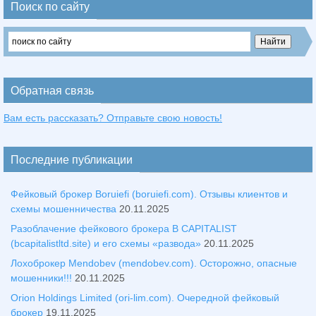
Поиск по сайту
Обратная связь
Вам есть рассказать? Отправьте свою новость!
Последние публикации
Фейковый брокер Boruiefi (boruiefi.com). Отзывы клиентов и
схемы мошенничества
20.11.2025
Разоблачение фейкового брокера B CAPITALIST
(bcapitalistltd.site) и его схемы «развода»
20.11.2025
Лохоброкер Mendobev (mendobev.com). Осторожно, опасные
мошенники!!!
20.11.2025
Orion Holdings Limited (ori-lim.com). Очередной фейковый
брокер
19.11.2025