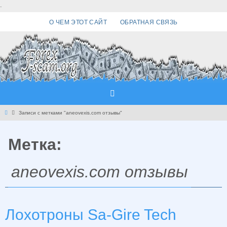
Перейти
.
к
О ЧЕМ ЭТОТ САЙТ
ОБРАТНАЯ СВЯЗЬ
содержимому
Главная
Записи с метками "aneovexis.com отзывы"
Метка:
aneovexis.com отзывы
Лохотроны Sa-Gire Tech