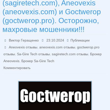
(sagiretech.com), Aneovexis
(aneovexis.com) и Goctwerop
(goctwerop.pro). Осторожно,
махровые мошенники!!!
Виктор Геращенко
23.10.2024
Публикации
,
,
Aneovexis отзывы
aneovexis.com отзывы
goctwerop.pro
,
,
,
отзывы
Sa-Gire Tech отзывы
sagiretech.com отзывы
Брокер
,
Aneovexis
Брокер Sa-Gire Tech
Комментировать