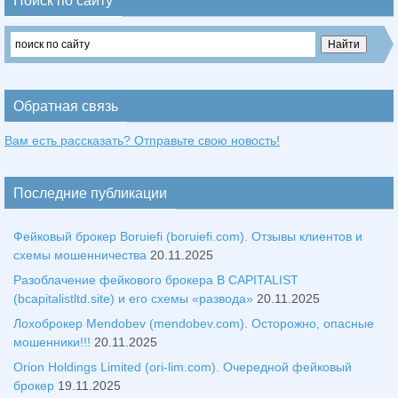
Поиск по сайту
Обратная связь
Вам есть рассказать? Отправьте свою новость!
Последние публикации
Фейковый брокер Boruiefi (boruiefi.com). Отзывы клиентов и
схемы мошенничества
20.11.2025
Разоблачение фейкового брокера B CAPITALIST
(bcapitalistltd.site) и его схемы «развода»
20.11.2025
Лохоброкер Mendobev (mendobev.com). Осторожно, опасные
мошенники!!!
20.11.2025
Orion Holdings Limited (ori-lim.com). Очередной фейковый
брокер
19.11.2025