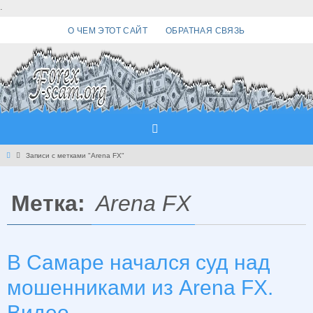
Перейти
.
к
О ЧЕМ ЭТОТ САЙТ
ОБРАТНАЯ СВЯЗЬ
содержимому
Главная
Записи с метками "Arena FX"
Метка:
Arena FX
В Самаре начался суд над
мошенниками из Arena FX.
Видео