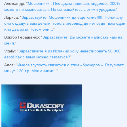
Александр
: “
Мошенники . Площадка липовая, кидалово 200% —
можете не сомневаться. Не связывайтесь с этими уродами.
”
Лариса
: “
Здравствуйтe! Мошенники,да еще какие!!!!!! Поначалу
они отдадуть вам деньги, тоесть :перевод де нег будет вам один
или два раза.Потом они…
”
Виктор Геращенко
: “
Здравствуйте. Вы можете написать нам на
мейл.
”
Vitaliy
: “
Здравствуйте я из Испании хочу инвестировать 50.000
евро! Как с вами можно связаться?
”
Алла
: “
Имела глупость связаться с этим «брокером». Результат:
минус 120 т.р. Мошенники!!!
”