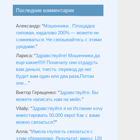
Последние комментарии
Александр
: “
Мошенники . Площадка
липовая, кидалово 200% — можете не
сомневаться. Не связывайтесь с этими
уродами.
”
Лариса
: “
Здравствуйтe! Мошенники,да
еще какие!!!!!! Поначалу они отдадуть
вам деньги, тоесть :перевод де нег
будет вам один или два раза.Потом
они…
”
Виктор Геращенко
: “
Здравствуйте. Вы
можете написать нам на мейл.
”
Vitaliy
: “
Здравствуйте я из Испании хочу
инвестировать 50.000 евро! Как с вами
можно связаться?
”
Алла
: “
Имела глупость связаться с
этим «брокером». Результат: минус 120