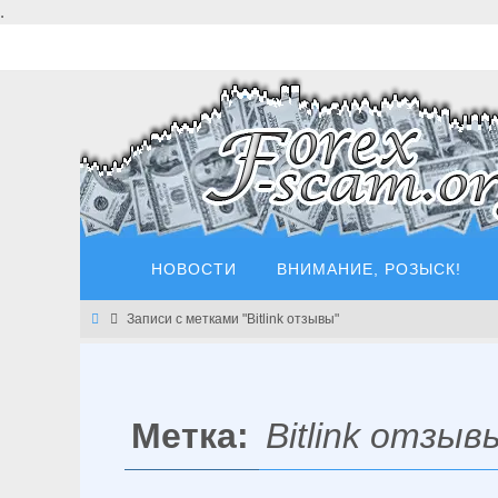
Перейти
.
к
содержимому
Перейти
НОВОСТИ
ВНИМАНИЕ, РОЗЫСК!
к
содержимому
Главная
Записи с метками "Bitlink отзывы"
Метка:
Bitlink отзыв