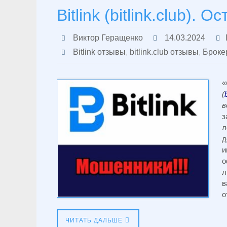
Bitlink (bitlink.club). 
Виктор Геращенко
14.03.2024
Bitlink отзывы
,
bitlink.club отзывы
,
Брокер
«
(
в
з
л
д
и
о
л
в
о
ЧИТАТЬ ДАЛЬШЕ