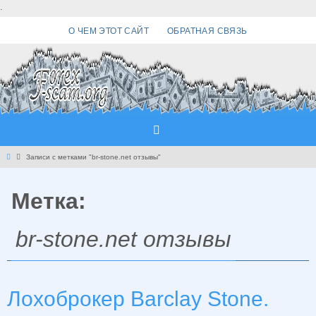
Перейти
.
к
О ЧЕМ ЭТОТ САЙТ
ОБРАТНАЯ СВЯЗЬ
содержимому
Главная
Записи с метками "br-stone.net отзывы"
Метка:
br-stone.net отзывы
Лохоброкер Barclay Stone.