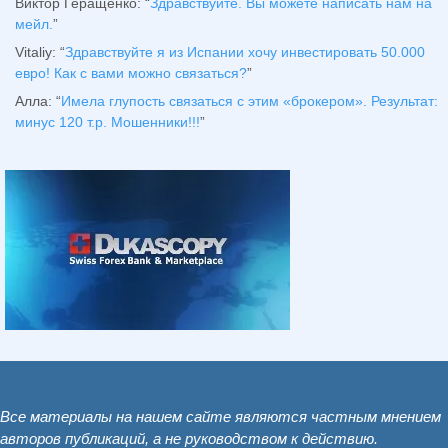
Виктор Геращенко
: “
Здравствуйте. Вы можете написать нам на
мейл.
”
Vitaliy
: “
Здравствуйте я из Испании хочу инвестировать 50.000
евро! Как с вами можно связаться?
”
Алла
: “
Имела глупость связаться с этим «брокером». Результат:
минус 120 т.р. Мошенники!!!
”
Все материалы на нашем сайте являются частным мнением
авторов публикаций, а не руководством к действию.