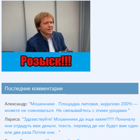
Последние комментарии
Александр
: “
Мошенники . Площадка липовая, кидалово 200% —
можете не сомневаться. Не связывайтесь с этими уродами.
”
Лариса
: “
Здравствуйтe! Мошенники,да еще какие!!!!!! Поначалу
они отдадуть вам деньги, тоесть :перевод де нег будет вам один
или два раза.Потом они…
”