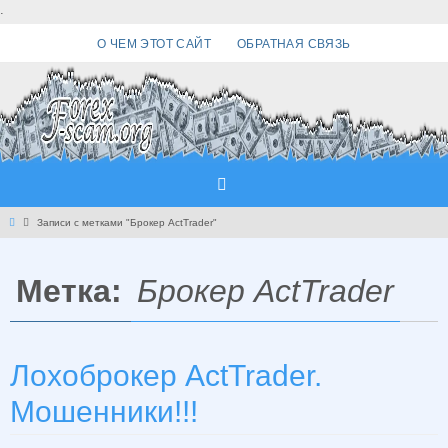
Перейти
.
к
О ЧЕМ ЭТОТ САЙТ
ОБРАТНАЯ СВЯЗЬ
содержимому
Главная
Записи с метками "Брокер ActTrader"
Метка:
Брокер ActTrader
Лохоброкер ActTrader.
Мошенники!!!