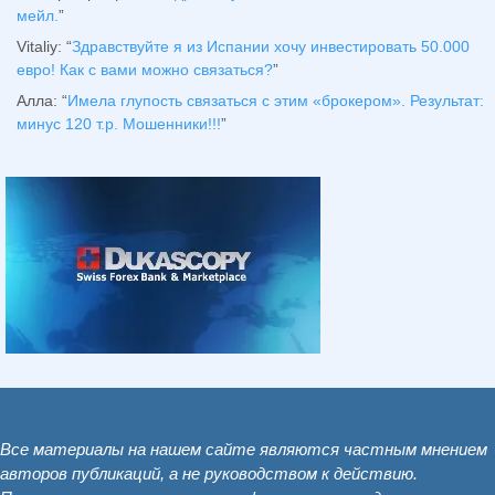
мейл.
”
Vitaliy
: “
Здравствуйте я из Испании хочу инвестировать 50.000
евро! Как с вами можно связаться?
”
Алла
: “
Имела глупость связаться с этим «брокером». Результат:
минус 120 т.р. Мошенники!!!
”
Все материалы на нашем сайте являются частным мнением
авторов публикаций, а не руководством к действию.