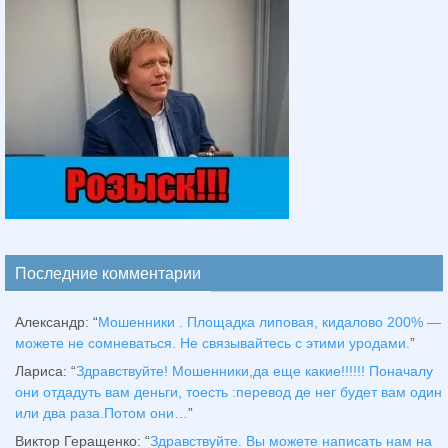
Последние комментарии
Александр
: “
Мошенники . Площадка липовая, кидалово 200% —
можете не сомневаться. Не связывайтесь с этими уродами.
”
Лариса
: “
Здравствуйтe! Мошенники,да еще какие!!!!!! Поначалу
они отдадуть вам деньги, тоесть :перевод де нег будет вам один
или два раза.Потом они…
”
Виктор Геращенко
: “
Здравствуйте. Вы можете написать нам на