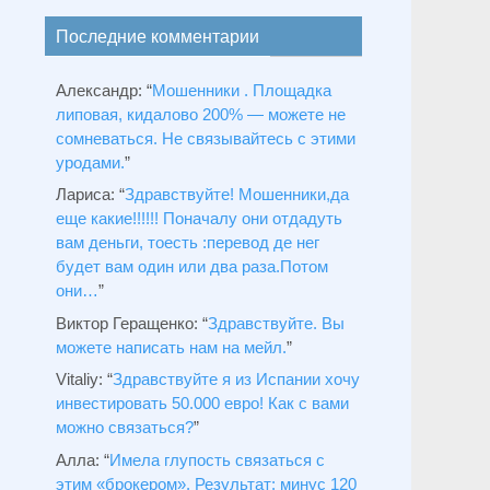
Последние комментарии
Александр
: “
Мошенники . Площадка
липовая, кидалово 200% — можете не
сомневаться. Не связывайтесь с этими
уродами.
”
Лариса
: “
Здравствуйтe! Мошенники,да
еще какие!!!!!! Поначалу они отдадуть
вам деньги, тоесть :перевод де нег
будет вам один или два раза.Потом
они…
”
Виктор Геращенко
: “
Здравствуйте. Вы
можете написать нам на мейл.
”
Vitaliy
: “
Здравствуйте я из Испании хочу
инвестировать 50.000 евро! Как с вами
можно связаться?
”
Алла
: “
Имела глупость связаться с
этим «брокером». Результат: минус 120