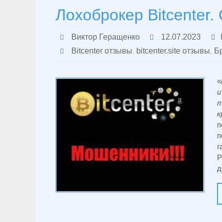
Лохоброкер Bitcenter
Виктор Геращенко
12.07.2023
Bitcenter отзывы
,
bitcenter.site отзывы
,
Бр
«
и
т
к
п
п
г
Р
д