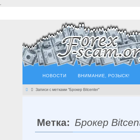
Перейти
.
к
содержимому
Перейти
НОВОСТИ
ВНИМАНИЕ, РОЗЫСК!
к
содержимому
Главная
Записи с метками "Брокер Bitcenter"
Метка:
Брокер Bitcen