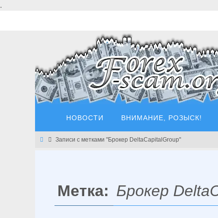
Перейти
.
к
содержимому
Перейти
НОВОСТИ
ВНИМАНИЕ, РОЗЫСК!
к
содержимому
Главная
Записи с метками "Брокер DeltaCapitalGroup"
Метка:
Брокер DeltaC