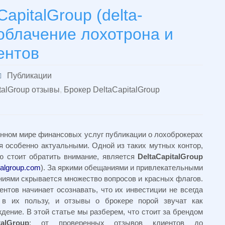
apitalGroup (delta-
зоблачение лохотрона и
ентов
Публикации
talGroup отзывы
,
Брокер DeltaCapitalGroup
нном мире финансовых услуг публикации о лохоброкерах
я особенно актуальными. Одной из таких мутных контор,
ю стоит обратить внимание, является
DeltaCapitalGroup
italgroup.com
). За яркими обещаниями и привлекательными
иями скрывается множество вопросов и красных флагов.
ентов начинает осознавать, что их инвестиции не всегда
 в их пользу, и отзывы о брокере порой звучат как
дение. В этой статье мы разберем, что стоит за брендом
talGroup
: от проверенных отзывов клиентов до