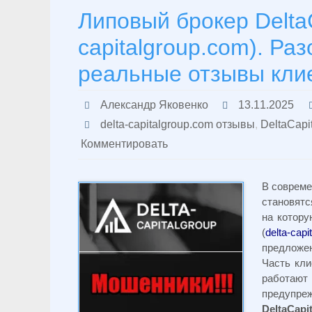
Липовый брокер DeltaC
capitalgroup.com). Ра
реальные отзывы кли
Александр Яковенко
13.11.2025
delta-capitalgroup.com отзывы
,
DeltaCapi
Комментировать
В совреме
становятс
на котору
(
delta-cap
предложен
Часть кли
работают
предупреж
DeltaCapi