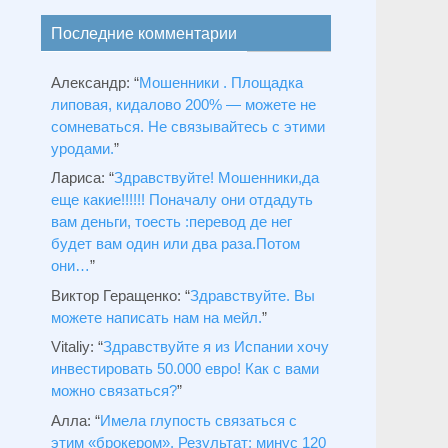
Последние комментарии
Александр
: “
Мошенники . Площадка
липовая, кидалово 200% — можете не
сомневаться. Не связывайтесь с этими
уродами.
”
Лариса
: “
Здравствуйтe! Мошенники,да
еще какие!!!!!! Поначалу они отдадуть
вам деньги, тоесть :перевод де нег
будет вам один или два раза.Потом
они…
”
Виктор Геращенко
: “
Здравствуйте. Вы
можете написать нам на мейл.
”
Vitaliy
: “
Здравствуйте я из Испании хочу
инвестировать 50.000 евро! Как с вами
можно связаться?
”
Алла
: “
Имела глупость связаться с
этим «брокером». Результат: минус 120