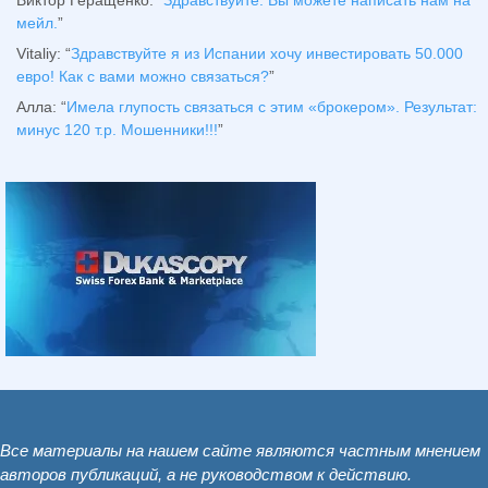
Виктор Геращенко
: “
Здравствуйте. Вы можете написать нам на
мейл.
”
Vitaliy
: “
Здравствуйте я из Испании хочу инвестировать 50.000
евро! Как с вами можно связаться?
”
Алла
: “
Имела глупость связаться с этим «брокером». Результат:
минус 120 т.р. Мошенники!!!
”
Все материалы на нашем сайте являются частным мнением
авторов публикаций, а не руководством к действию.