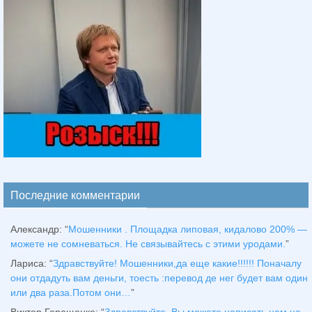
Последние комментарии
Александр
: “
Мошенники . Площадка липовая, кидалово 200% —
можете не сомневаться. Не связывайтесь с этими уродами.
”
Лариса
: “
Здравствуйтe! Мошенники,да еще какие!!!!!! Поначалу
они отдадуть вам деньги, тоесть :перевод де нег будет вам один
или два раза.Потом они…
”