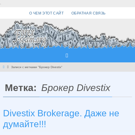
Перейти
.
к
О ЧЕМ ЭТОТ САЙТ
ОБРАТНАЯ СВЯЗЬ
содержимому
Главная
Записи с метками "Брокер Divestix"
Метка:
Брокер Divestix
Divestix Brokerage. Даже не
думайте!!!