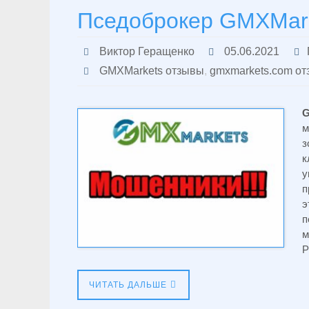
Пседоброкер GMXMark
Виктор Геращенко
05.06.2021
GMXMarkets отзывы
,
gmxmarkets.com о
G
м
з
к
у
п
э
п
м
Р
ЧИТАТЬ ДАЛЬШЕ