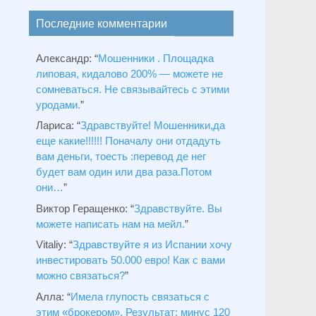
Последние комментарии
Александр
: “
Мошенники . Площадка
липовая, кидалово 200% — можете не
сомневаться. Не связывайтесь с этими
уродами.
”
Лариса
: “
Здравствуйтe! Мошенники,да
еще какие!!!!!! Поначалу они отдадуть
вам деньги, тоесть :перевод де нег
будет вам один или два раза.Потом
они…
”
Виктор Геращенко
: “
Здравствуйте. Вы
можете написать нам на мейл.
”
Vitaliy
: “
Здравствуйте я из Испании хочу
инвестировать 50.000 евро! Как с вами
можно связаться?
”
Алла
: “
Имела глупость связаться с
этим «брокером». Результат: минус 120