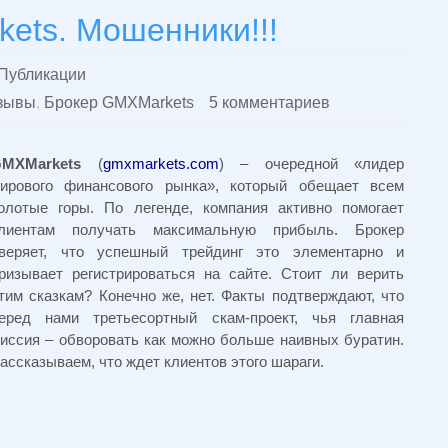
ets. Мошенники!!!
Публикации
тзывы
,
Брокер GMXMarkets
5 комментариев
MXMarkets
(
gmxmarkets.com
) – очередной «лидер
ирового финансового рынка», который обещает всем
олотые горы. По легенде, компания активно помогает
лиентам получать максимальную прибыль. Брокер
веряет, что успешный трейдинг это элементарно и
ризывает регистрироваться на сайте. Стоит ли верить
тим сказкам? Конечно же, нет. Факты подтверждают, что
еред нами третьесортный скам-проект, чья главная
иссия – обворовать как можно больше наивных буратин.
ассказываем, что ждет клиентов этого шараги.