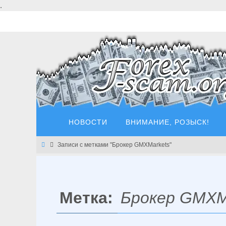
Перейти
.
к
содержимому
Перейти
НОВОСТИ
ВНИМАНИЕ, РОЗЫСК!
к
содержимому
Главная
Записи с метками "Брокер GMXMarkets"
Метка:
Брокер GMXM