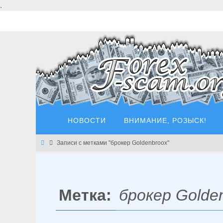
Перейти
.
к
содержимому
Перейти
НОВОСТИ
ВНИМАНИЕ, РОЗЫСК!
к
содержимому
Главная
Записи с метками "брокер Goldenbroox"
Метка:
брокер Golde