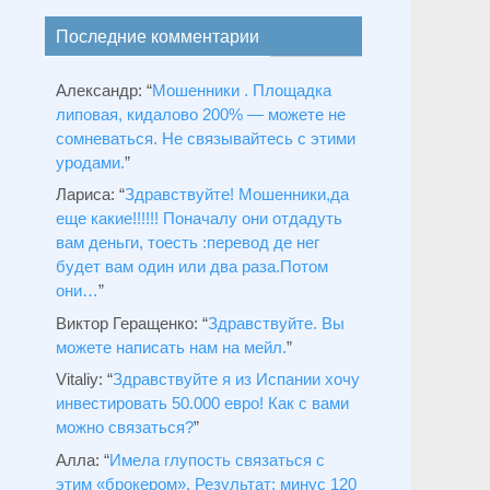
Последние комментарии
Александр
: “
Мошенники . Площадка
липовая, кидалово 200% — можете не
сомневаться. Не связывайтесь с этими
уродами.
”
Лариса
: “
Здравствуйтe! Мошенники,да
еще какие!!!!!! Поначалу они отдадуть
вам деньги, тоесть :перевод де нег
будет вам один или два раза.Потом
они…
”
Виктор Геращенко
: “
Здравствуйте. Вы
можете написать нам на мейл.
”
Vitaliy
: “
Здравствуйте я из Испании хочу
инвестировать 50.000 евро! Как с вами
можно связаться?
”
Алла
: “
Имела глупость связаться с
этим «брокером». Результат: минус 120