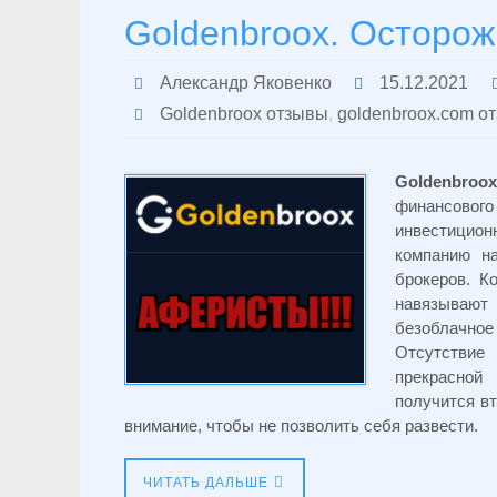
Goldenbroox. Осторожн
Александр Яковенко
15.12.2021
Goldenbroox отзывы
,
goldenbroox.com о
Goldenbroox
финансово
инвестиционн
компанию н
брокеров. К
навязывают
безоблачно
Отсутствие
прекрасной
получится вт
внимание, чтобы не позволить себя развести.
ЧИТАТЬ ДАЛЬШЕ