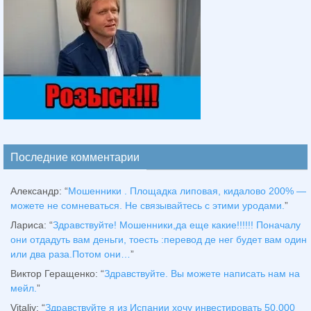
Последние комментарии
Александр
: “
Мошенники . Площадка липовая, кидалово 200% —
можете не сомневаться. Не связывайтесь с этими уродами.
”
Лариса
: “
Здравствуйтe! Мошенники,да еще какие!!!!!! Поначалу
они отдадуть вам деньги, тоесть :перевод де нег будет вам один
или два раза.Потом они…
”
Виктор Геращенко
: “
Здравствуйте. Вы можете написать нам на
мейл.
”
Vitaliy
: “
Здравствуйте я из Испании хочу инвестировать 50.000