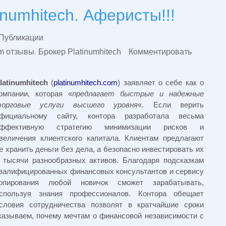
numhitech. Аферисты!!!
Публикации
om отзывы
,
Брокер Platinumhitech
Комментировать
latinumhitech
(
platinumhitech.com
) заявляет о себе как о
омпании, которая «
предлагает быстрые и надежные
орговые услуги высшего уровня
«. Если верить
фициальному сайту, контора разработала весьма
ффективную стратегию минимизации рисков и
величения клиентского капитала. Клиентам предлагают
е хранить деньги без дела, а безопасно инвестировать их
 тысячи разнообразных активов. Благодаря подсказкам
валифицированных финансовых консультантов и сервису
опирования любой новичок сможет зарабатывать,
спользуя знания профессионалов. Контора обещает
словия сотрудничества позволят в кратчайшие сроки
казываем, почему мечтам о финансовой независимости с