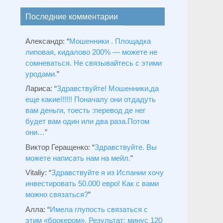
Последние комментарии
Александр
: “
Мошенники . Площадка
липовая, кидалово 200% — можете не
сомневаться. Не связывайтесь с этими
уродами.
”
Лариса
: “
Здравствуйтe! Мошенники,да
еще какие!!!!!! Поначалу они отдадуть
вам деньги, тоесть :перевод де нег
будет вам один или два раза.Потом
они…
”
Виктор Геращенко
: “
Здравствуйте. Вы
можете написать нам на мейл.
”
Vitaliy
: “
Здравствуйте я из Испании хочу
инвестировать 50.000 евро! Как с вами
можно связаться?
”
Алла
: “
Имела глупость связаться с
этим «брокером». Результат: минус 120