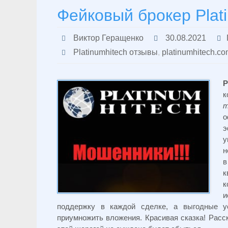
Фейковый брокер Plati
Виктор Геращенко
30.08.2021
Platinumhitech отзывы
,
platinumhitech.c
P
к
т
о
э
у
н
в
к
к
и
поддержку в каждой сделке, а выгодные у
приумножить вложения. Красивая сказка! Расс