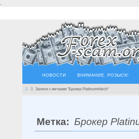
Перейти
.
к
содержимому
Перейти
НОВОСТИ
ВНИМАНИЕ, РОЗЫСК!
к
содержимому
Главная
Записи с метками "Брокер Platinumhitech"
Метка:
Брокер Platin