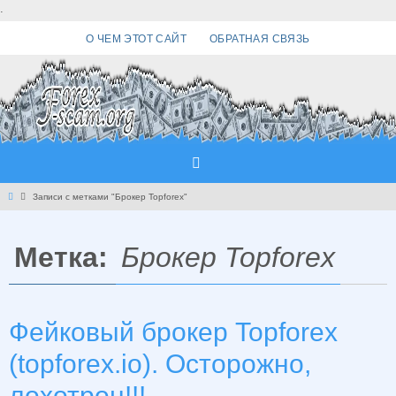
Перейти
.
к
О ЧЕМ ЭТОТ САЙТ
ОБРАТНАЯ СВЯЗЬ
содержимому
Главная
Записи с метками "Брокер Topforex"
Метка:
Брокер Topforex
Фейковый брокер Topforex
(topforex.io). Осторожно,
лохотрон!!!