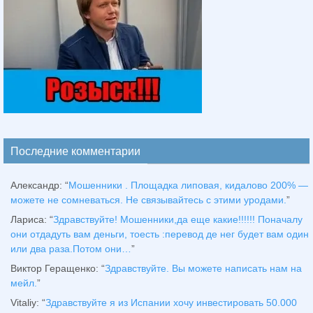
Последние комментарии
Александр
: “
Мошенники . Площадка липовая, кидалово 200% —
можете не сомневаться. Не связывайтесь с этими уродами.
”
Лариса
: “
Здравствуйтe! Мошенники,да еще какие!!!!!! Поначалу
они отдадуть вам деньги, тоесть :перевод де нег будет вам один
или два раза.Потом они…
”
Виктор Геращенко
: “
Здравствуйте. Вы можете написать нам на
мейл.
”
Vitaliy
: “
Здравствуйте я из Испании хочу инвестировать 50.000