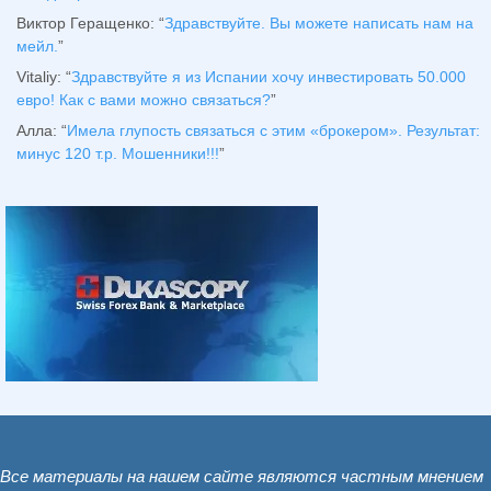
Виктор Геращенко
: “
Здравствуйте. Вы можете написать нам на
мейл.
”
Vitaliy
: “
Здравствуйте я из Испании хочу инвестировать 50.000
евро! Как с вами можно связаться?
”
Алла
: “
Имела глупость связаться с этим «брокером». Результат:
минус 120 т.р. Мошенники!!!
”
Все материалы на нашем сайте являются частным мнением