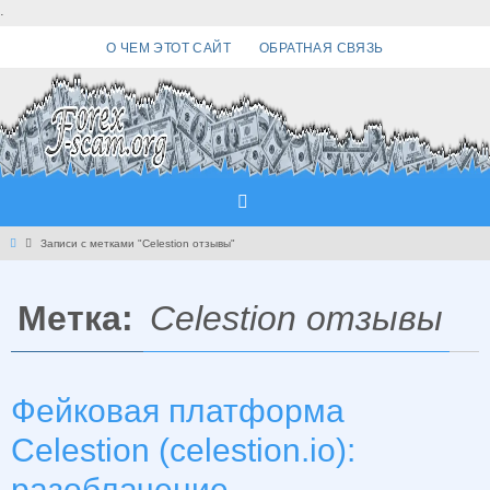
Перейти
.
к
О ЧЕМ ЭТОТ САЙТ
ОБРАТНАЯ СВЯЗЬ
содержимому
Главная
Записи с метками "Celestion отзывы"
Метка:
Celestion отзывы
Фейковая платформа
Celestion (celestion.io):
разоблачение