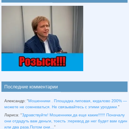
Последние комментарии
Александр
: “
Мошенники . Площадка липовая, кидалово 200% —
можете не сомневаться. Не связывайтесь с этими уродами.
”
Лариса
: “
Здравствуйтe! Мошенники,да еще какие!!!!!! Поначалу
они отдадуть вам деньги, тоесть :перевод де нег будет вам один
или два раза.Потом они…
”