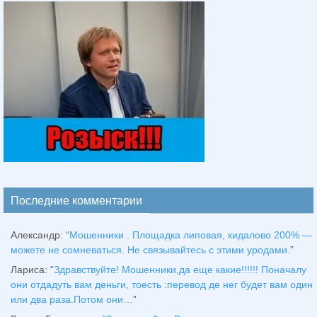
Последние комментарии
Александр
: “
Мошенники . Площадка липовая, кидалово 200% —
можете не сомневаться. Не связывайтесь с этими уродами.
”
Лариса
: “
Здравствуйтe! Мошенники,да еще какие!!!!!! Поначалу
они отдадуть вам деньги, тоесть :перевод де нег будет вам один
или два раза.Потом они…
”