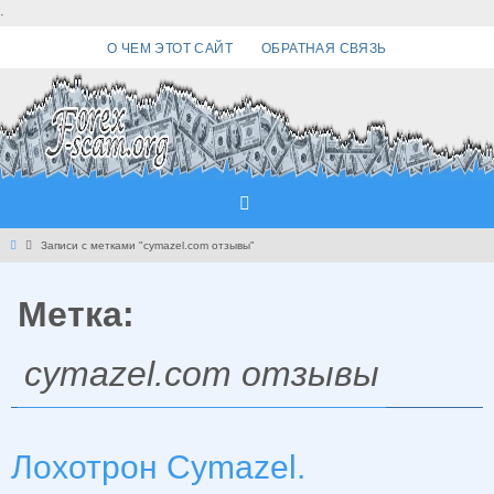
Перейти
.
к
О ЧЕМ ЭТОТ САЙТ
ОБРАТНАЯ СВЯЗЬ
содержимому
Главная
Записи с метками "cymazel.com отзывы"
Метка:
cymazel.com отзывы
Лохотрон Cymazel.