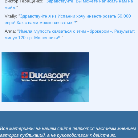
Виктор Геращенко
: “
Здравствуйте. Вы можете написать нам на
мейл.
”
Vitaliy
: “
Здравствуйте я из Испании хочу инвестировать 50.000
евро! Как с вами можно связаться?
”
Алла
: “
Имела глупость связаться с этим «брокером». Результат:
минус 120 т.р. Мошенники!!!
”
Все материалы на нашем сайте являются частным мнением
авторов публикаций, а не руководством к действию.