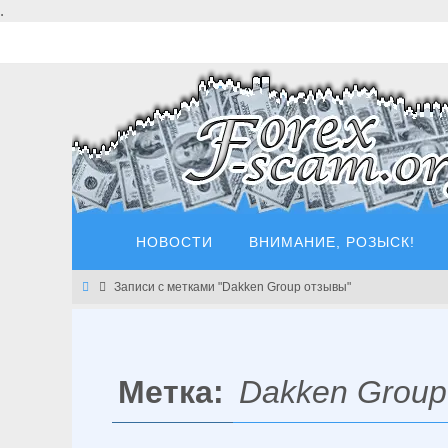
Перейти
.
к
содержимому
Перейти
НОВОСТИ
ВНИМАНИЕ, РОЗЫСК!
к
содержимому
Главная
Записи с метками "Dakken Group отзывы"
Метка:
Dakken Grou