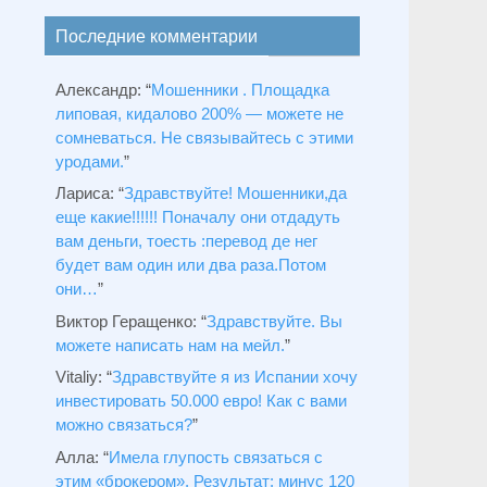
Последние комментарии
Александр
: “
Мошенники . Площадка
липовая, кидалово 200% — можете не
сомневаться. Не связывайтесь с этими
уродами.
”
Лариса
: “
Здравствуйтe! Мошенники,да
еще какие!!!!!! Поначалу они отдадуть
вам деньги, тоесть :перевод де нег
будет вам один или два раза.Потом
они…
”
Виктор Геращенко
: “
Здравствуйте. Вы
можете написать нам на мейл.
”
Vitaliy
: “
Здравствуйте я из Испании хочу
инвестировать 50.000 евро! Как с вами
можно связаться?
”
Алла
: “
Имела глупость связаться с
этим «брокером». Результат: минус 120