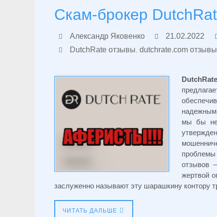
Скам-брокер DutchRat
Александр Яковенко
21.02.2022
DutchRate отзывы
,
dutchrate.com отзывы
DutchRat
предлагае
обеспечив
надежным 
мы бы не
утвержд
мошеннич
проблемы 
отзывов –
жертвой о
заслуженно называют эту шарашкину контору 
ЧИТАТЬ ДАЛЬШЕ