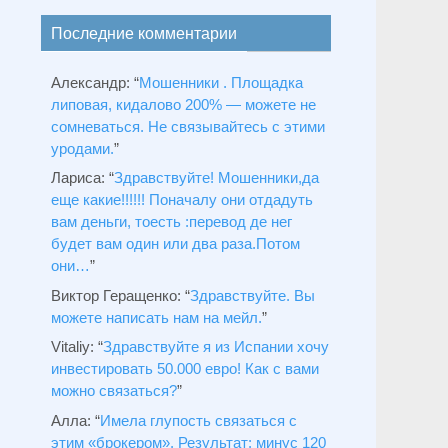
Последние комментарии
Александр
: “
Мошенники . Площадка
липовая, кидалово 200% — можете не
сомневаться. Не связывайтесь с этими
уродами.
”
Лариса
: “
Здравствуйтe! Мошенники,да
еще какие!!!!!! Поначалу они отдадуть
вам деньги, тоесть :перевод де нег
будет вам один или два раза.Потом
они…
”
Виктор Геращенко
: “
Здравствуйте. Вы
можете написать нам на мейл.
”
Vitaliy
: “
Здравствуйте я из Испании хочу
инвестировать 50.000 евро! Как с вами
можно связаться?
”
Алла
: “
Имела глупость связаться с
этим «брокером». Результат: минус 120