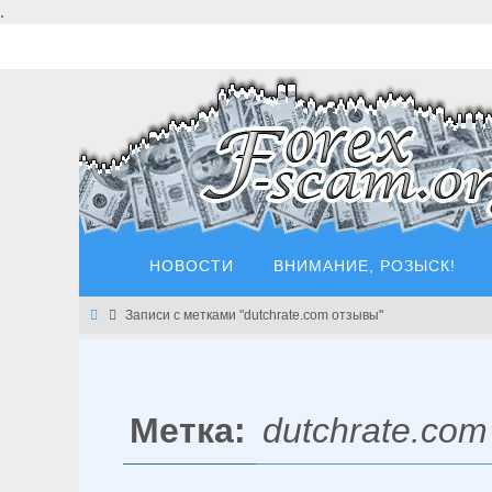
Перейти
.
к
содержимому
Перейти
НОВОСТИ
ВНИМАНИЕ, РОЗЫСК!
к
содержимому
Главная
Записи с метками "dutchrate.com отзывы"
Метка:
dutchrate.co