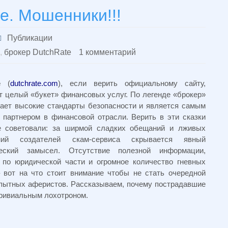
e. Мошенники!!!
Публикации
,
брокер DutchRate
1 комментарий
e
(
dutchrate.com
), если верить официальному сайту,
т целый «букет» финансовых услуг. По легенде «брокер»
ает высокие стандарты безопасности и является самым
партнером в финансовой отрасли. Верить в эти сказки
 советовали: за ширмой сладких обещаний и лживых
ений создателей скам-сервиса скрывается явный
еский замысел. Отсутствие полезной информации,
по юридической части и огромное количество гневных
 вот на что стоит внимание чтобы не стать очередной
пытных аферистов. Рассказываем, почему пострадавшие
тривиальным лохотроном.