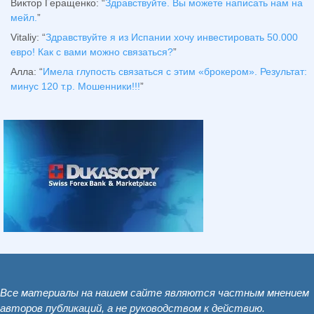
Виктор Геращенко
: “
Здравствуйте. Вы можете написать нам на
мейл.
”
Vitaliy
: “
Здравствуйте я из Испании хочу инвестировать 50.000
евро! Как с вами можно связаться?
”
Алла
: “
Имела глупость связаться с этим «брокером». Результат:
минус 120 т.р. Мошенники!!!
”
Все материалы на нашем сайте являются частным мнением
авторов публикаций, а не руководством к действию.