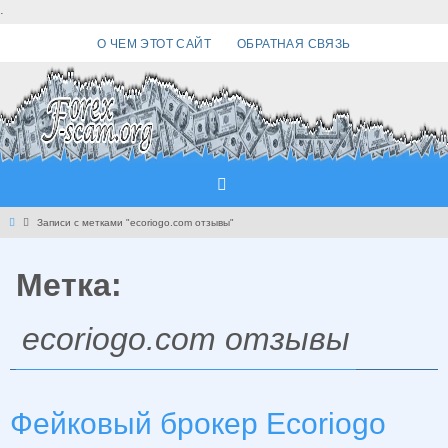
Перейти
.
к
О ЧЕМ ЭТОТ САЙТ
ОБРАТНАЯ СВЯЗЬ
содержимому
Главная
Записи с метками "ecoriogo.com отзывы"
Метка:
ecoriogo.com отзывы
Фейковый брокер Ecoriogo