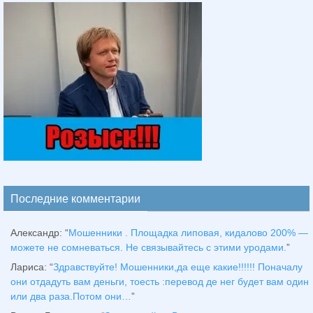
Последние комментарии
Александр
: “
Мошенники . Площадка липовая, кидалово 200% —
можете не сомневаться. Не связывайтесь с этими уродами.
”
Лариса
: “
Здравствуйтe! Мошенники,да еще какие!!!!!! Поначалу
они отдадуть вам деньги, тоесть :перевод де нег будет вам один
или два раза.Потом они…
”