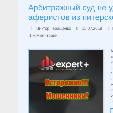
Арбитражный суд не у
аферистов из питерс
Виктор Геращенко
15.07.2019
1 комментарий
А
а
и
в
с
с
к
ф
б
п