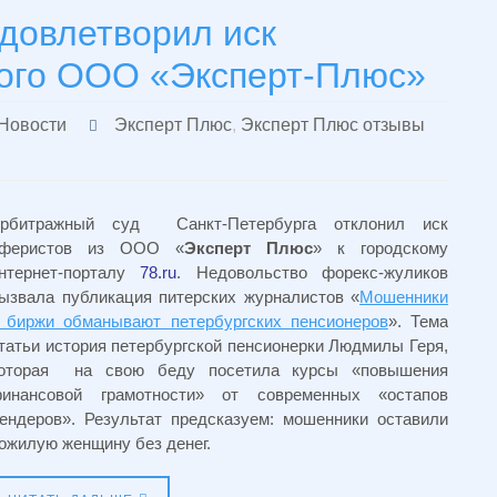
довлетворил иск
кого ООО «Эксперт-Плюс»
Новости
Эксперт Плюс
,
Эксперт Плюс отзывы
рбитражный суд Санкт-Петербурга отклонил иск
феристов из ООО «
Эксперт Плюс
» к городскому
нтернет-порталу
78.ru
. Недовольство форекс-жуликов
ызвала публикация питерских журналистов «
Мошенники
 биржи обманывают петербургских пенсионеров
». Тема
татьи история петербургской пенсионерки Людмилы Геря,
оторая на свою беду посетила курсы «повышения
инансовой грамотности» от современных «остапов
ендеров». Результат предсказуем: мошенники оставили
ожилую женщину без денег.