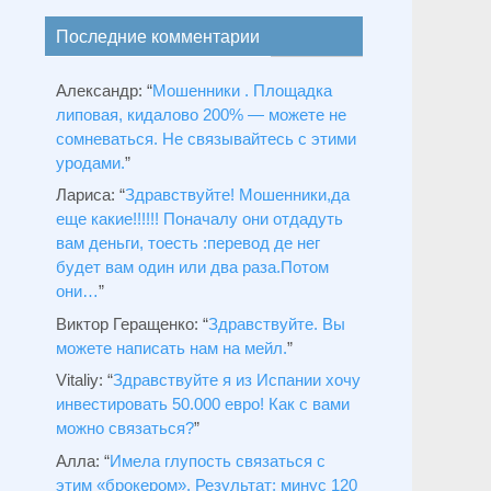
Последние комментарии
Александр
: “
Мошенники . Площадка
липовая, кидалово 200% — можете не
сомневаться. Не связывайтесь с этими
уродами.
”
Лариса
: “
Здравствуйтe! Мошенники,да
еще какие!!!!!! Поначалу они отдадуть
вам деньги, тоесть :перевод де нег
будет вам один или два раза.Потом
они…
”
Виктор Геращенко
: “
Здравствуйте. Вы
можете написать нам на мейл.
”
Vitaliy
: “
Здравствуйте я из Испании хочу
инвестировать 50.000 евро! Как с вами
можно связаться?
”
Алла
: “
Имела глупость связаться с
этим «брокером». Результат: минус 120