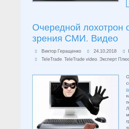
Очередной лохотрон о
зрения СМИ. Видео
Виктор Геращенко
24.10.2018
TeleTrade
,
TeleTrade video
,
Эксперт Плю
О
с
р
к
п
Л
м
г
«