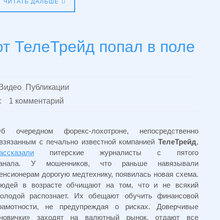
ЧИТАТЬ ДАЛЬШЕ
т ТелеТрейд попал в поле
Видео
,
Публикации
с
1 комментарий
б очередном форекс-лохотроне, непосредственно
взязанным с печально известной компанией
ТелеТрейд
,
ассказали
питерские журналисты с пятого
анала. У мошенников, что раньше навязывали
енсионерам дорогую медтехнику, появилась новая схема.
юдей в возрасте обчищают на том, что и не всякий
олодой распознает. Их обещают обучить финансовой
рамотности, не предупреждая о рисках. Доверчивые
новички» заходят на валютный рынок, отдают все