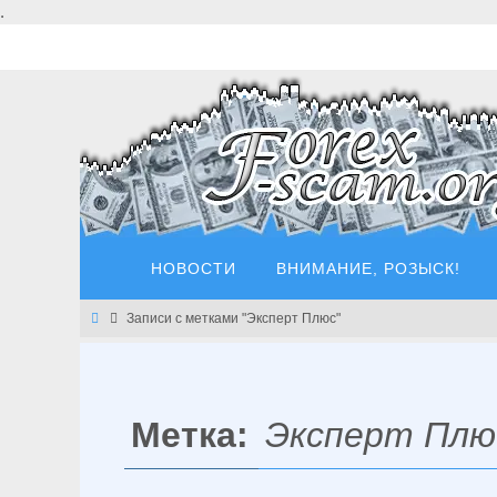
Перейти
.
к
содержимому
Перейти
НОВОСТИ
ВНИМАНИЕ, РОЗЫСК!
к
содержимому
Главная
Записи с метками "Эксперт Плюс"
Метка:
Эксперт Плю