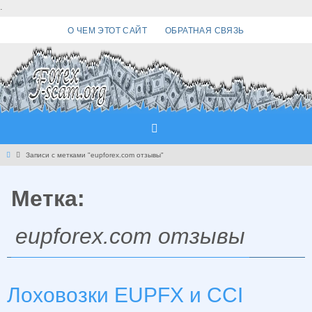
Перейти
.
к
О ЧЕМ ЭТОТ САЙТ
ОБРАТНАЯ СВЯЗЬ
содержимому
Главная
Записи с метками "eupforex.com отзывы"
Метка:
eupforex.com отзывы
Лоховозки EUPFX и CCI