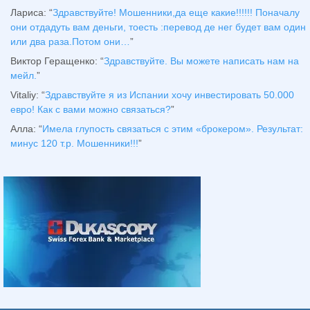
Лариса
: “
Здравствуйтe! Мошенники,да еще какие!!!!!! Поначалу
они отдадуть вам деньги, тоесть :перевод де нег будет вам один
или два раза.Потом они…
”
Виктор Геращенко
: “
Здравствуйте. Вы можете написать нам на
мейл.
”
Vitaliy
: “
Здравствуйте я из Испании хочу инвестировать 50.000
евро! Как с вами можно связаться?
”
Алла
: “
Имела глупость связаться с этим «брокером». Результат:
минус 120 т.р. Мошенники!!!
”