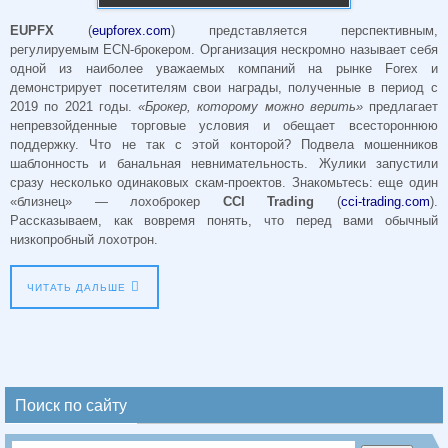
EUPFX
(
eupforex.com
) представляется перспективным,
регулируемым ECN-брокером. Организация нескромно называет себя
одной из наиболее уважаемых компаний на рынке Forex и
демонстрирует посетителям свои награды, полученные в период с
2019 по 2021 годы.
«Брокер, которому можно верить»
предлагает
непревзойденные торговые условия и обещает всестороннюю
поддержку. Что не так с этой конторой? Подвела мошенников
шаблонность и банальная невнимательность. Жулики запустили
сразу несколько одинаковых скам-проектов. Знакомьтесь: еще один
«близнец» — лохоброкер
CCI Trading
(
cci-trading.com
).
Рассказываем, как вовремя понять, что перед вами обычный
низкопробный лохотрон.
ЧИТАТЬ ДАЛЬШЕ
Поиск по сайту