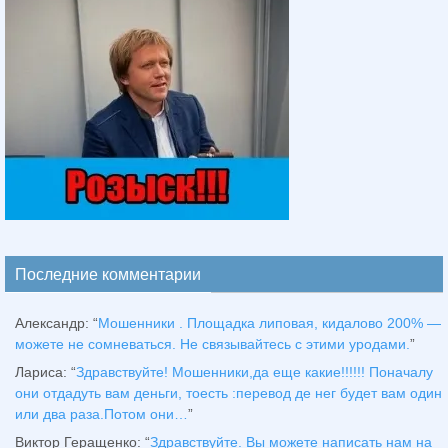
Последние комментарии
Александр
: “
Мошенники . Площадка липовая, кидалово 200% —
можете не сомневаться. Не связывайтесь с этими уродами.
”
Лариса
: “
Здравствуйтe! Мошенники,да еще какие!!!!!! Поначалу
они отдадуть вам деньги, тоесть :перевод де нег будет вам один
или два раза.Потом они…
”
Виктор Геращенко
: “
Здравствуйте. Вы можете написать нам на