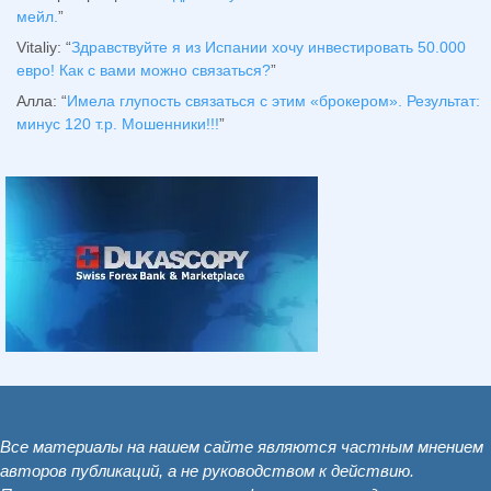
мейл.
”
Vitaliy
: “
Здравствуйте я из Испании хочу инвестировать 50.000
евро! Как с вами можно связаться?
”
Алла
: “
Имела глупость связаться с этим «брокером». Результат:
минус 120 т.р. Мошенники!!!
”
Все материалы на нашем сайте являются частным мнением
авторов публикаций, а не руководством к действию.