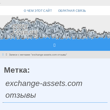
Перейти
.
к
О ЧЕМ ЭТОТ САЙТ
ОБРАТНАЯ СВЯЗЬ
содержимому
Главная
Записи с метками "exchange-assets.com отзывы"
Метка:
exchange-assets.com
отзывы