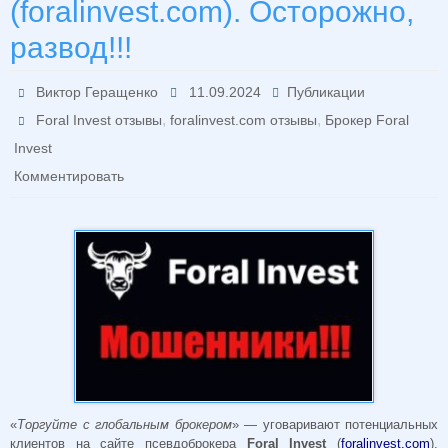
(foralinvest.com). Осторожно,
развод!!!
Виктор Геращенко
11.09.2024
Публикации
,
,
Foral Invest отзывы
foralinvest.com отзывы
Брокер Foral
Invest
Комментировать
«
Торгуйте с глобальным брокером
» — уговаривают потенциальных
клиентов на сайте псевдоброкера
Foral Invest
(
foralinvest.com
).