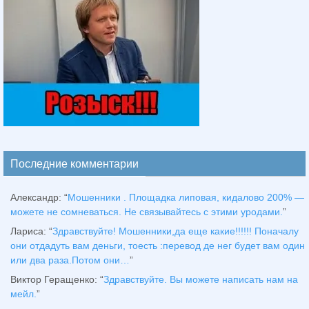
Последние комментарии
Александр
: “
Мошенники . Площадка липовая, кидалово 200% —
можете не сомневаться. Не связывайтесь с этими уродами.
”
Лариса
: “
Здравствуйтe! Мошенники,да еще какие!!!!!! Поначалу
они отдадуть вам деньги, тоесть :перевод де нег будет вам один
или два раза.Потом они…
”
Виктор Геращенко
: “
Здравствуйте. Вы можете написать нам на
мейл.
”