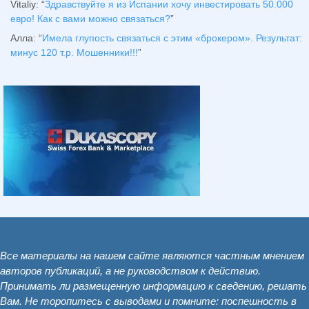
Vitaliy
: “
Здравствуйте я из Испании хочу инвестировать 50.000
евро! Как с вами можно связаться?
”
Алла
: “
Имела глупость связаться с этим «брокером». Результат:
минус 120 т.р. Мошенники!!!
”
Все материалы на нашем сайте являются частным мнением
авторов публикаций, а не руководством к действию.
Принимать ли размещенную информацию к сведению, решать
Вам. Не торопитесь с выводами и помните: поспешность в