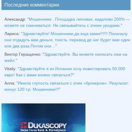
Последние комментарии
Александр
: “
Мошенники . Площадка липовая, кидалово 200% —
можете не сомневаться. Не связывайтесь с этими уродами.
”
Лариса
: “
Здравствуйтe! Мошенники,да еще какие!!!!!! Поначалу
они отдадуть вам деньги, тоесть :перевод де нег будет вам один
или два раза.Потом они…
”
Виктор Геращенко
: “
Здравствуйте. Вы можете написать нам на
мейл.
”
Vitaliy
: “
Здравствуйте я из Испании хочу инвестировать 50.000
евро! Как с вами можно связаться?
”
Алла
: “
Имела глупость связаться с этим «брокером». Результат:
минус 120 т.р. Мошенники!!!
”