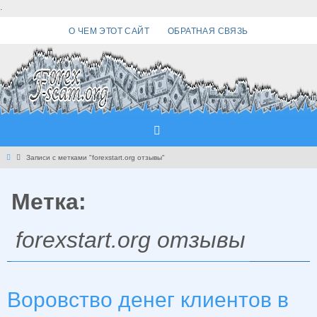
Перейти
.
к
О ЧЕМ ЭТОТ САЙТ
ОБРАТНАЯ СВЯЗЬ
содержимому
Главная
Записи с метками "forexstart.org отзывы"
Метка:
forexstart.org отзывы
Воровство денег клиентов в