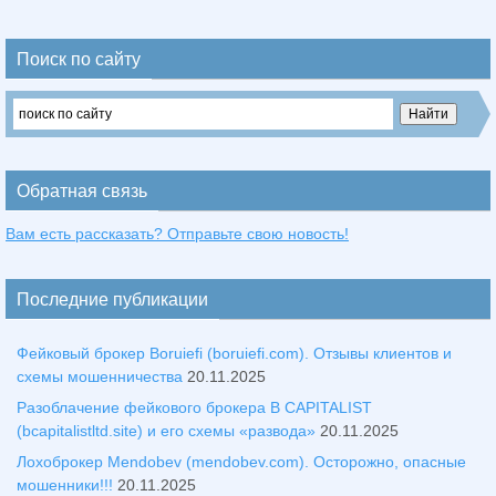
Поиск по сайту
Обратная связь
Вам есть рассказать? Отправьте свою новость!
Последние публикации
Фейковый брокер Boruiefi (boruiefi.com). Отзывы клиентов и
схемы мошенничества
20.11.2025
Разоблачение фейкового брокера B CAPITALIST
(bcapitalistltd.site) и его схемы «развода»
20.11.2025
Лохоброкер Mendobev (mendobev.com). Осторожно, опасные
мошенники!!!
20.11.2025