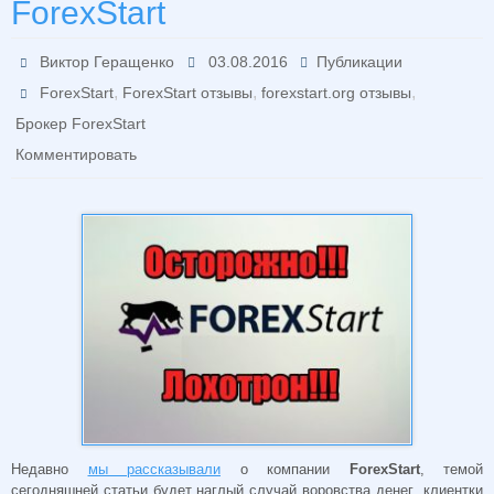
ForexStart
Виктор Геращенко
03.08.2016
Публикации
,
,
,
ForexStart
ForexStart отзывы
forexstart.org отзывы
Брокер ForexStart
Комментировать
Недавно
мы рассказывали
о компании
ForexStart
, темой
сегодняшней статьи будет наглый случай воровства денег клиентки