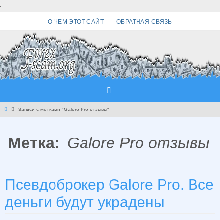
Перейти
.
к
О ЧЕМ ЭТОТ САЙТ
ОБРАТНАЯ СВЯЗЬ
содержимому
Главная
Записи с метками "Galore Pro отзывы"
Метка:
Galore Pro отзывы
Псевдоброкер Galore Pro. Все
деньги будут украдены