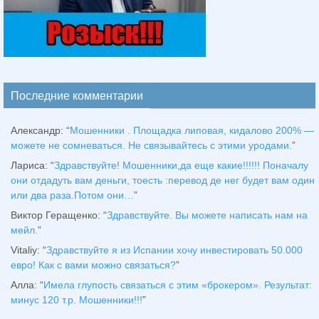
Последние комментарии
Александр
: “
Мошенники . Площадка липовая, кидалово 200% —
можете не сомневаться. Не связывайтесь с этими уродами.
”
Лариса
: “
Здравствуйтe! Мошенники,да еще какие!!!!!! Поначалу
они отдадуть вам деньги, тоесть :перевод де нег будет вам один
или два раза.Потом они…
”
Виктор Геращенко
: “
Здравствуйте. Вы можете написать нам на
мейл.
”
Vitaliy
: “
Здравствуйте я из Испании хочу инвестировать 50.000
евро! Как с вами можно связаться?
”
Алла
: “
Имела глупость связаться с этим «брокером». Результат:
минус 120 т.р. Мошенники!!!
”