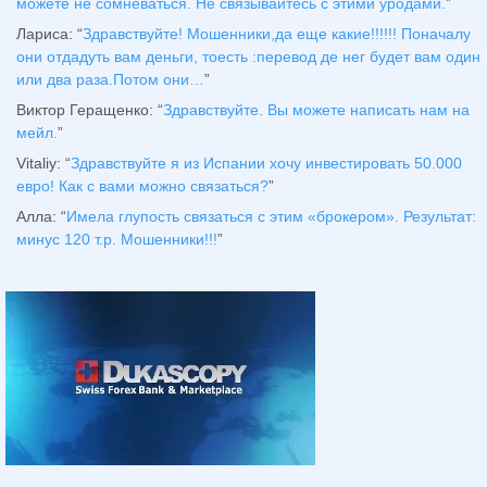
можете не сомневаться. Не связывайтесь с этими уродами.
”
Лариса
: “
Здравствуйтe! Мошенники,да еще какие!!!!!! Поначалу
они отдадуть вам деньги, тоесть :перевод де нег будет вам один
или два раза.Потом они…
”
Виктор Геращенко
: “
Здравствуйте. Вы можете написать нам на
мейл.
”
Vitaliy
: “
Здравствуйте я из Испании хочу инвестировать 50.000
евро! Как с вами можно связаться?
”
Алла
: “
Имела глупость связаться с этим «брокером». Результат:
минус 120 т.р. Мошенники!!!
”