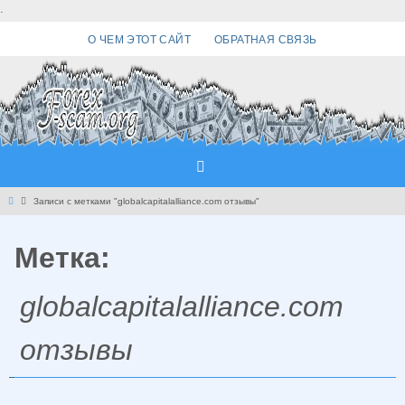
Перейти
.
к
О ЧЕМ ЭТОТ САЙТ
ОБРАТНАЯ СВЯЗЬ
содержимому
Главная
Записи с метками "globalcapitalalliance.com отзывы"
Метка:
globalcapitalalliance.com
отзывы