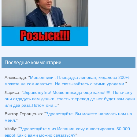
Последние комментарии
Александр
: “
Мошенники . Площадка липовая, кидалово 200% —
можете не сомневаться. Не связывайтесь с этими уродами.
”
Лариса
: “
Здравствуйтe! Мошенники,да еще какие!!!!!! Поначалу
они отдадуть вам деньги, тоесть :перевод де нег будет вам один
или два раза.Потом они…
”
Виктор Геращенко
: “
Здравствуйте. Вы можете написать нам на
мейл.
”
Vitaliy
: “
Здравствуйте я из Испании хочу инвестировать 50.000
евро! Как с вами можно связаться?
”