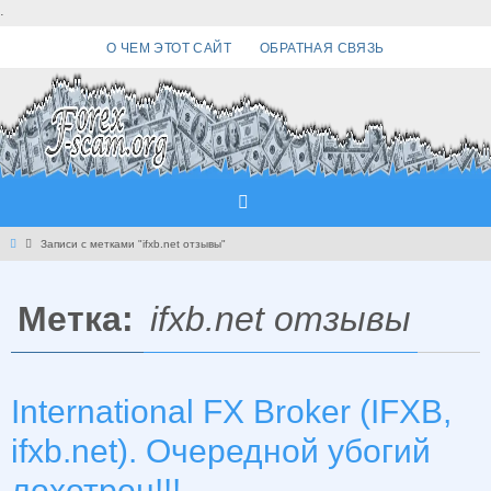
Перейти
.
к
О ЧЕМ ЭТОТ САЙТ
ОБРАТНАЯ СВЯЗЬ
содержимому
Главная
Записи с метками "ifxb.net отзывы"
Метка:
ifxb.net отзывы
International FX Broker (IFXB,
ifxb.net). Очередной убогий
лохотрон!!!