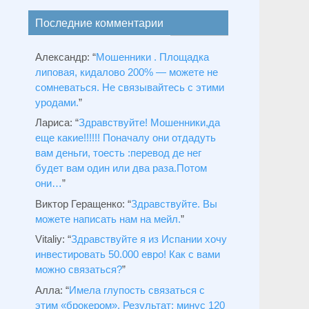
Последние комментарии
Александр
: “
Мошенники . Площадка
липовая, кидалово 200% — можете не
сомневаться. Не связывайтесь с этими
уродами.
”
Лариса
: “
Здравствуйтe! Мошенники,да
еще какие!!!!!! Поначалу они отдадуть
вам деньги, тоесть :перевод де нег
будет вам один или два раза.Потом
они…
”
Виктор Геращенко
: “
Здравствуйте. Вы
можете написать нам на мейл.
”
Vitaliy
: “
Здравствуйте я из Испании хочу
инвестировать 50.000 евро! Как с вами
можно связаться?
”
Алла
: “
Имела глупость связаться с
этим «брокером». Результат: минус 120