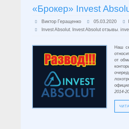
«Брокер» Invest Abso
Виктор Геращенко
05.03.2020
Invest Absolut
,
Invest Absolut отзывы
,
inv
Наш с
относи
от обм
конто
очеред
лохотр
официа
2014-20
ЧИТ