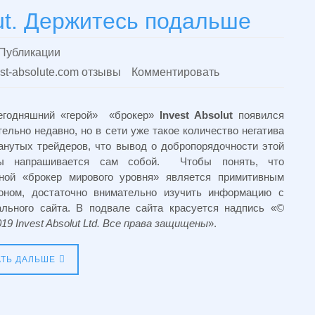
lut. Держитесь подальше
Публикации
est-absolute.com отзывы
Комментировать
егодняшний «герой» «брокер»
Invest Absolut
появился
тельно недавно, но в сети уже такое количество негатива
анутых трейдеров, что вывод о добропорядочности этой
ры напрашивается сам собой. Чтобы понять, что
ной «брокер мирового уровня» является примитивным
оном, достаточно внимательно изучить информацию с
льного сайта. В подвале сайта красуется надпись «
©
19 Invest Absolut Ltd. Все права защищены
».
АТЬ ДАЛЬШЕ