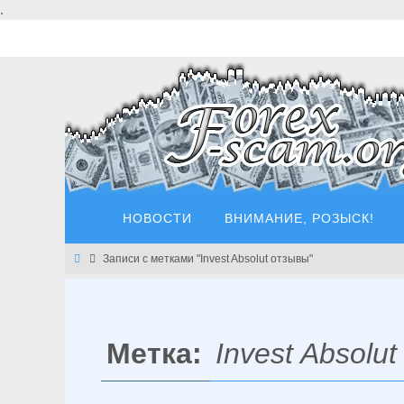
Перейти
.
к
содержимому
Перейти
НОВОСТИ
ВНИМАНИЕ, РОЗЫСК!
к
содержимому
Главная
Записи с метками "Invest Absolut отзывы"
Метка:
Invest Absolu