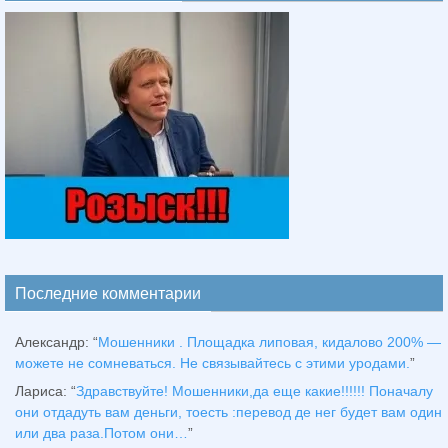
Последние комментарии
Александр
: “
Мошенники . Площадка липовая, кидалово 200% —
можете не сомневаться. Не связывайтесь с этими уродами.
”
Лариса
: “
Здравствуйтe! Мошенники,да еще какие!!!!!! Поначалу
они отдадуть вам деньги, тоесть :перевод де нег будет вам один
или два раза.Потом они…
”