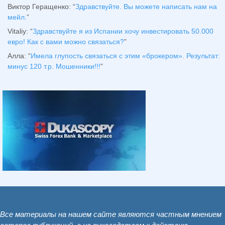
Виктор Геращенко
: “
Здравствуйте. Вы можете написать нам на
мейл.
”
Vitaliy
: “
Здравствуйте я из Испании хочу инвестировать 50.000
евро! Как с вами можно связаться?
”
Алла
: “
Имела глупость связаться с этим «брокером». Результат:
минус 120 т.р. Мошенники!!!
”
Все материалы на нашем сайте являются частным мнением