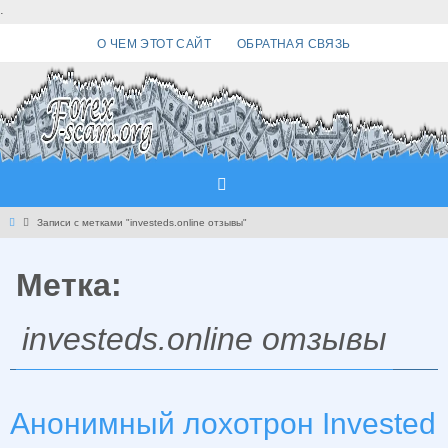
Перейти
.
к
О ЧЕМ ЭТОТ САЙТ
ОБРАТНАЯ СВЯЗЬ
содержимому
Главная
Записи с метками "investeds.online отзывы"
Метка:
investeds.online отзывы
Анонимный лохотрон Invested