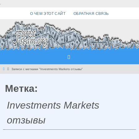
Перейти
.
к
О ЧЕМ ЭТОТ САЙТ
ОБРАТНАЯ СВЯЗЬ
содержимому
Главная
Записи с метками "Investments Markets отзывы"
Метка:
Investments Markets
отзывы