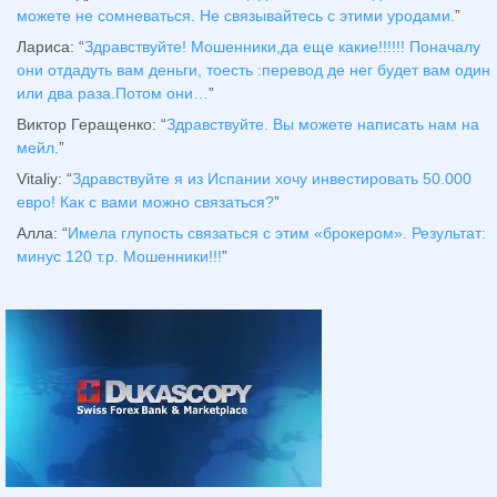
можете не сомневаться. Не связывайтесь с этими уродами.
”
Лариса
: “
Здравствуйтe! Мошенники,да еще какие!!!!!! Поначалу
они отдадуть вам деньги, тоесть :перевод де нег будет вам один
или два раза.Потом они…
”
Виктор Геращенко
: “
Здравствуйте. Вы можете написать нам на
мейл.
”
Vitaliy
: “
Здравствуйте я из Испании хочу инвестировать 50.000
евро! Как с вами можно связаться?
”
Алла
: “
Имела глупость связаться с этим «брокером». Результат:
минус 120 т.р. Мошенники!!!
”