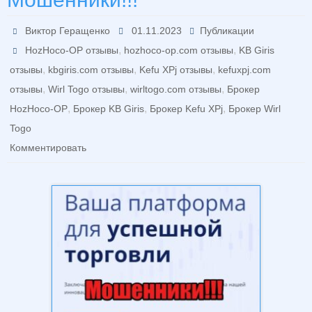
Виктор Геращенко
01.11.2023
Публикации
,
,
HozHoco-OP отзывы
hozhoco-op.com отзывы
KB Giris
,
,
,
отзывы
kbgiris.com отзывы
Kefu XPj отзывы
kefuxpj.com
,
,
,
отзывы
Wirl Togo отзывы
wirltogo.com отзывы
Брокер
,
,
,
HozHoco-OP
Брокер KB Giris
Брокер Kefu XPj
Брокер Wirl
Togo
Комментировать