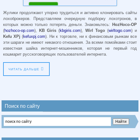
Жулики продолжают упорно трудиться и активно клонировать сайты
лохоброкеров. Представляем очередную подборку лохотронов, в
которых можно только потерять деньги. Знакомьтесь:
HozHoco-OP
(
hozhoco-op.com
),
KB Giris
(
kbgiris.com
),
Wirl Togo
(
wirltogo.com
) и
Kefu XPj
(
kefuxpj.com
). Ни к торговле, ни к финансовым рынкам все
эти шараги не имеют никакого отношения. За всеми помойками стоит
известная шайка интернет-мошенников, которая не первый год
кошмарит русскоговорящих пользователей интернета.
ЧИТАТЬ ДАЛЬШЕ
Поиск по сайту