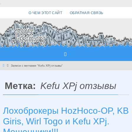
Перейти
.
к
О ЧЕМ ЭТОТ САЙТ
ОБРАТНАЯ СВЯЗЬ
содержимому
Главная
Записи с метками "Kefu XPj отзывы"
Метка:
Kefu XPj отзывы
Лохоброкеры HozHoco-OP, KB
Giris, Wirl Togo и Kefu XPj.
Мошенники!!!