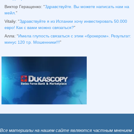
Виктор Геращенко
: “
Здравствуйте. Вы можете написать нам на
мейл.
”
Vitaliy
: “
Здравствуйте я из Испании хочу инвестировать 50.000
евро! Как с вами можно связаться?
”
Алла
: “
Имела глупость связаться с этим «брокером». Результат:
минус 120 т.р. Мошенники!!!
”
Все материалы на нашем сайте являются частным мнением