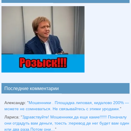
Последние комментарии
Александр
: “
Мошенники . Площадка липовая, кидалово 200% —
можете не сомневаться. Не связывайтесь с этими уродами.
”
Лариса
: “
Здравствуйтe! Мошенники,да еще какие!!!!!! Поначалу
они отдадуть вам деньги, тоесть :перевод де нег будет вам один
или два раза.Потом они…
”