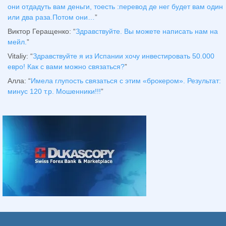
они отдадуть вам деньги, тоесть :перевод де нег будет вам один
или два раза.Потом они…
”
Виктор Геращенко
: “
Здравствуйте. Вы можете написать нам на
мейл.
”
Vitaliy
: “
Здравствуйте я из Испании хочу инвестировать 50.000
евро! Как с вами можно связаться?
”
Алла
: “
Имела глупость связаться с этим «брокером». Результат:
минус 120 т.р. Мошенники!!!
”