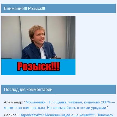
Внимание!!! Розыск!!!
Последние комментарии
Александр
: “
Мошенники . Площадка липовая, кидалово 200% —
можете не сомневаться. Не связывайтесь с этими уродами.
”
Лариса
: “
Здравствуйтe! Мошенники,да еще какие!!!!!! Поначалу