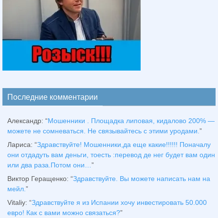
Последние комментарии
Александр
: “
Мошенники . Площадка липовая, кидалово 200% —
можете не сомневаться. Не связывайтесь с этими уродами.
”
Лариса
: “
Здравствуйтe! Мошенники,да еще какие!!!!!! Поначалу
они отдадуть вам деньги, тоесть :перевод де нег будет вам один
или два раза.Потом они…
”
Виктор Геращенко
: “
Здравствуйте. Вы можете написать нам на
мейл.
”
Vitaliy
: “
Здравствуйте я из Испании хочу инвестировать 50.000
евро! Как с вами можно связаться?
”