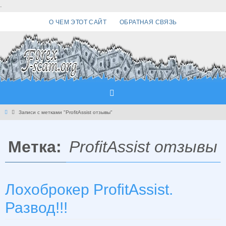
Перейти
.
к
О ЧЕМ ЭТОТ САЙТ
ОБРАТНАЯ СВЯЗЬ
содержимому
Главная
Записи с метками "ProfitAssist отзывы"
Метка:
ProfitAssist отзывы
Лохоброкер ProfitAssist.
Развод!!!