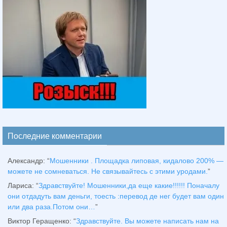
Последние комментарии
Александр
: “
Мошенники . Площадка липовая, кидалово 200% —
можете не сомневаться. Не связывайтесь с этими уродами.
”
Лариса
: “
Здравствуйтe! Мошенники,да еще какие!!!!!! Поначалу
они отдадуть вам деньги, тоесть :перевод де нег будет вам один
или два раза.Потом они…
”
Виктор Геращенко
: “
Здравствуйте. Вы можете написать нам на