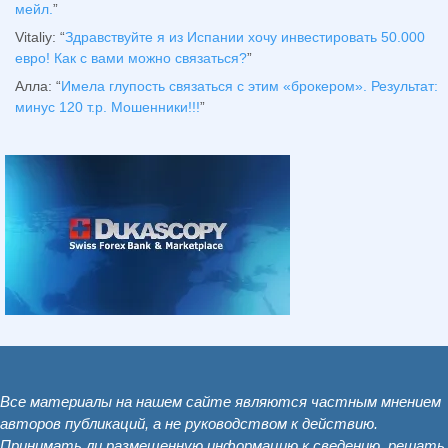
мейл.
”
Vitaliy
: “
Здравствуйте я из Испании хочу инвестировать 50.000
евро! Как с вами можно связаться?
”
Алла
: “
Имела глупость связаться с этим «брокером». Результат:
минус 120 т.р. Мошенники!!!
”
Все материалы на нашем сайте являются частным мнением
авторов публикаций, а не руководством к действию.
Принимать ли размещенную информацию к сведению, решать