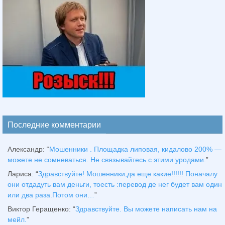
Последние комментарии
Александр
: “
Мошенники . Площадка липовая, кидалово 200% —
можете не сомневаться. Не связывайтесь с этими уродами.
”
Лариса
: “
Здравствуйтe! Мошенники,да еще какие!!!!!! Поначалу
они отдадуть вам деньги, тоесть :перевод де нег будет вам один
или два раза.Потом они…
”
Виктор Геращенко
: “
Здравствуйте. Вы можете написать нам на
мейл.
”