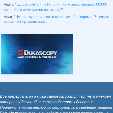
Vitaliy
: “
Здравствуйте я из Испании хочу инвестировать 50.000
евро! Как с вами можно связаться?
”
Алла
: “
Имела глупость связаться с этим «брокером». Результат:
минус 120 т.р. Мошенники!!!
”
Все материалы на нашем сайте являются частным мнением
авторов публикаций, а не руководством к действию.
Принимать ли размещенную информацию к сведению, решать
Вам. Не торопитесь с выводами и помните: поспешность в