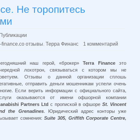
nce. Не торопитесь
ами
Публикации
a-finance.co отзывы
,
Терра Финанс
1 комментарий
егодняшний наш герой, «брокер»
Terra Finance
это
чередной лохотрон, связываться с котором мы не
оветуем. Отзывы о данной организации сплошь
егативные, отправить деньги мошенникам успели очень
ногие. Если верить информации с официального сайта,
слуги оказываются от имени офшорной компании
anabishi Partners Ltd
с пропиской в офшоре
St. Vincent
nd the Grenadines
. Юридический адрес конторы уже
ызывает сомнения:
Suite 305, Griffith Corporate Centre,