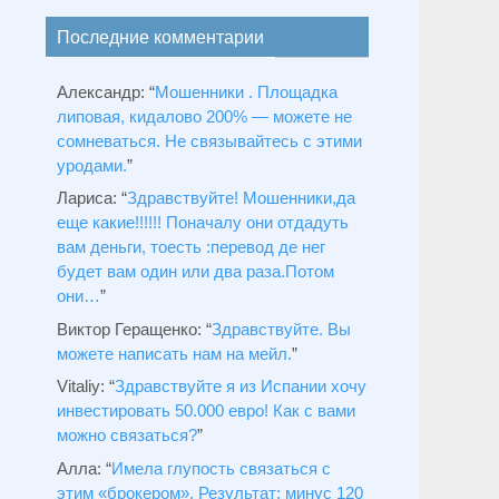
Последние комментарии
Александр
: “
Мошенники . Площадка
липовая, кидалово 200% — можете не
сомневаться. Не связывайтесь с этими
уродами.
”
Лариса
: “
Здравствуйтe! Мошенники,да
еще какие!!!!!! Поначалу они отдадуть
вам деньги, тоесть :перевод де нег
будет вам один или два раза.Потом
они…
”
Виктор Геращенко
: “
Здравствуйте. Вы
можете написать нам на мейл.
”
Vitaliy
: “
Здравствуйте я из Испании хочу
инвестировать 50.000 евро! Как с вами
можно связаться?
”
Алла
: “
Имела глупость связаться с
этим «брокером». Результат: минус 120