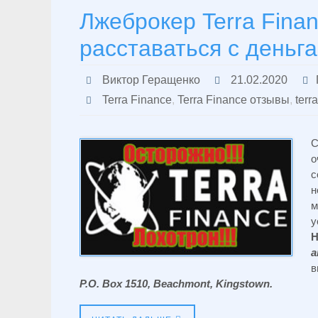
Лжеброкер Terra Fina
расставаться с деньг
Виктор Геращенко
21.02.2020
Terra Finance
,
Terra Finance отзывы
,
terr
С
о
с
н
м
у
H
a
в
P.O. Box 1510, Beachmont, Kingstown.