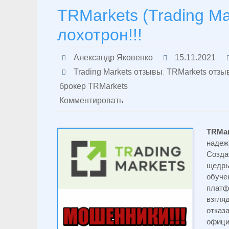
TRMarkets (Trading Ma
лохотрон!!!
Александр Яковенко
15.11.2021
Trading Markets отзывы
,
TRMarkets отзы
брокер TRMarkets
Комментировать
TRMa
надеж
Созд
щедр
обуче
платф
взгля
отка
офици