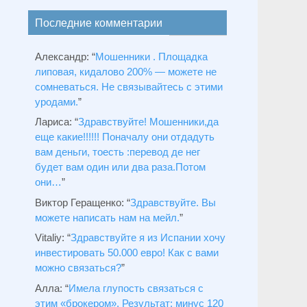
Последние комментарии
Александр
: “
Мошенники . Площадка
липовая, кидалово 200% — можете не
сомневаться. Не связывайтесь с этими
уродами.
”
Лариса
: “
Здравствуйтe! Мошенники,да
еще какие!!!!!! Поначалу они отдадуть
вам деньги, тоесть :перевод де нег
будет вам один или два раза.Потом
они…
”
Виктор Геращенко
: “
Здравствуйте. Вы
можете написать нам на мейл.
”
Vitaliy
: “
Здравствуйте я из Испании хочу
инвестировать 50.000 евро! Как с вами
можно связаться?
”
Алла
: “
Имела глупость связаться с
этим «брокером». Результат: минус 120