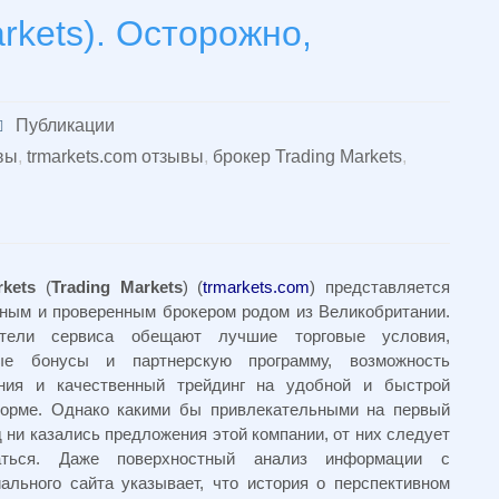
rkets). Осторожно,
Публикации
вы
,
trmarkets.com отзывы
,
брокер Trading Markets
,
rkets
(
Trading
Markets
) (
trmarkets.com
) представляется
ным и проверенным брокером родом из Великобритании.
атели сервиса обещают лучшие торговые условия,
ые бонусы и партнерскую программу, возможность
ния и качественный трейдинг на удобной и быстрой
орме. Однако какими бы привлекательными на первый
д ни казались предложения этой компании, от них следует
заться. Даже поверхностный анализ информации с
ального сайта указывает, что история о перспективном