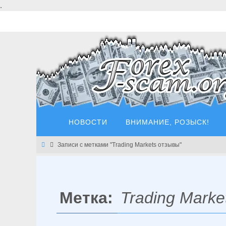
Перейти
.
к
содержимому
Перейти
НОВОСТИ
ВНИМАНИЕ, РОЗЫСК!
к
содержимому
Главная
Записи с метками "Trading Markets отзывы"
Метка:
Trading Mark