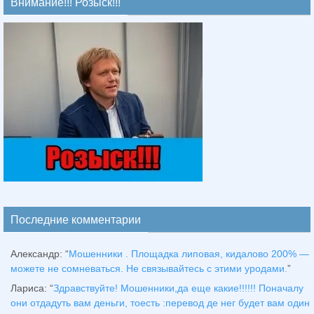
Внимание!!! Розыск!!!
Последние комментарии
Александр
: “
Мошенники . Площадка липовая, кидалово 200% —
можете не сомневаться. Не связывайтесь с этими уродами.
”
Лариса
: “
Здравствуйтe! Мошенники,да еще какие!!!!!! Поначалу
они отдадуть вам деньги, тоесть :перевод де нег будет вам один