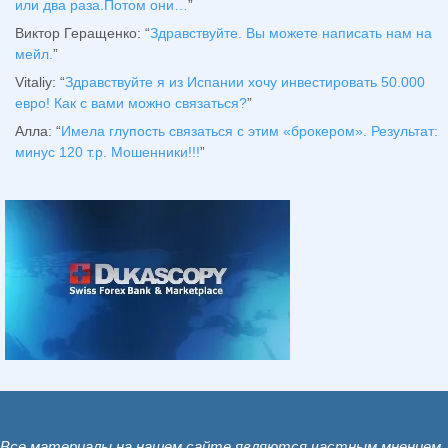
или два раза.Потом они…
”
Виктор Геращенко
: “
Здравствуйте. Вы можете написать нам на
мейл.
”
Vitaliy
: “
Здравствуйте я из Испании хочу инвестировать 50.000
евро! Как с вами можно связаться?
”
Алла
: “
Имела глупость связаться с этим «брокером». Результат:
минус 120 т.р. Мошенники!!!
”
Все материалы на нашем сайте являются частным мнением