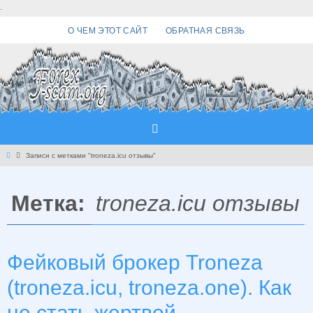
Перейти
.
к
О ЧЕМ ЭТОТ САЙТ
ОБРАТНАЯ СВЯЗЬ
содержимому
Главная
Записи с метками "troneza.icu отзывы"
Метка:
troneza.icu отзывы
Фейковый брокер Troneza
(troneza.icu, troneza.one). Как
не стать жертвой