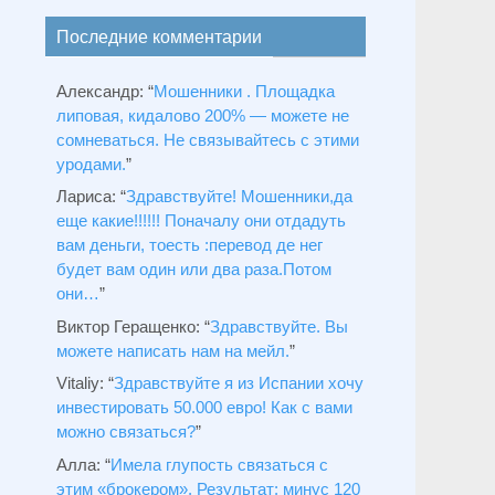
Последние комментарии
Александр
: “
Мошенники . Площадка
липовая, кидалово 200% — можете не
сомневаться. Не связывайтесь с этими
уродами.
”
Лариса
: “
Здравствуйтe! Мошенники,да
еще какие!!!!!! Поначалу они отдадуть
вам деньги, тоесть :перевод де нег
будет вам один или два раза.Потом
они…
”
Виктор Геращенко
: “
Здравствуйте. Вы
можете написать нам на мейл.
”
Vitaliy
: “
Здравствуйте я из Испании хочу
инвестировать 50.000 евро! Как с вами
можно связаться?
”
Алла
: “
Имела глупость связаться с
этим «брокером». Результат: минус 120