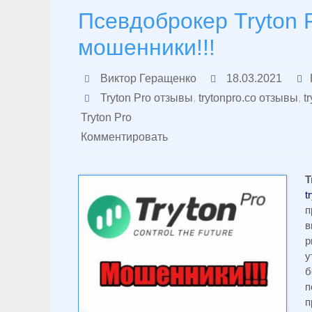
Псевдоброкер Tryton 
мошенники!!!
Виктор Геращенко
18.03.2021
Tryton Pro отзывы
,
trytonpro.co отзывы
,
t
Tryton Pro
Комментировать
T
t
п
в
р
у
б
п
п