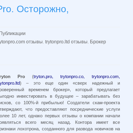
Pro. Осторожно,
Публикации
rytonpro.com отзывы
,
trytonpro.ltd отзывы
,
Брокер
ryton Pro
(
tryton.pro, trytonpro.co, trytonpro.com,
rytonpro.ltd
) – это еще один «сверх надежный и
роверенный временем брокер», который предлагает
ыгодно инвестировать в будущее – зарабатывать без
исков, со 100%-й прибылью! Создатели скам-проекта
тверждают, что предоставляют посреднические услуги
олее 10 лет, однако первых отзывы о компании начали
оявляться всего месяц назад. Контора имеет все
ризнаки лохотрона, созданного для развода новичков на