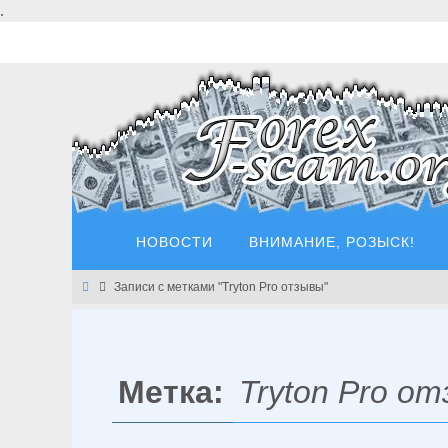
Перейти
.
к
содержимому
Перейти
НОВОСТИ
ВНИМАНИЕ, РОЗЫСК!
к
содержимому
Главная
Записи с метками "Tryton Pro отзывы"
Метка:
Tryton Pro о