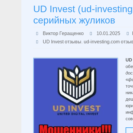
UD Invest (ud-investi
серийных жуликов
Виктор Геращенко
10.01.2025
UD Invest отзывы
,
ud-investing.com отзы
UD
об
до
«
ф
точ
ник
де
юр
инф
сов