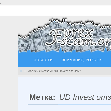
Перейти
.
к
содержимому
Перейти
НОВОСТИ
ВНИМАНИЕ, РОЗЫСК!
к
содержимому
Главная
Записи с метками "UD Invest отзывы"
Метка:
UD Invest от