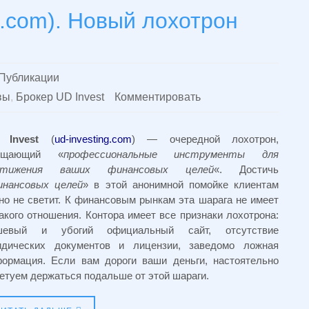
ng.com). Новый лохотрон
Публикации
вы
,
Брокер UD Invest
Комментировать
 Invest
(
ud-investing.com
) — очередной лохотрон,
ещающий «
профессиональные инструменты для
стижения ваших финансовых целей
«. Достичь
инансовых целей
» в этой анонимной помойке клиентам
но не светит. К финансовым рынкам эта шарага не имеет
акого отношения. Контора имеет все признаки лохотрона:
шевый и убогий официальный сайт, отсутствие
идических документов и лицензии, заведомо ложная
ормация. Если вам дороги ваши деньги, настоятельно
етуем держаться подальше от этой шараги.