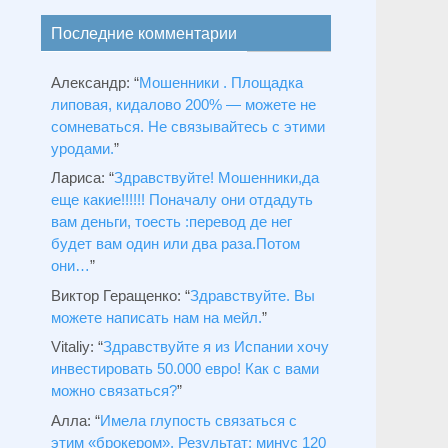
Последние комментарии
Александр
: “
Мошенники . Площадка
липовая, кидалово 200% — можете не
сомневаться. Не связывайтесь с этими
уродами.
”
Лариса
: “
Здравствуйтe! Мошенники,да
еще какие!!!!!! Поначалу они отдадуть
вам деньги, тоесть :перевод де нег
будет вам один или два раза.Потом
они…
”
Виктор Геращенко
: “
Здравствуйте. Вы
можете написать нам на мейл.
”
Vitaliy
: “
Здравствуйте я из Испании хочу
инвестировать 50.000 евро! Как с вами
можно связаться?
”
Алла
: “
Имела глупость связаться с
этим «брокером». Результат: минус 120